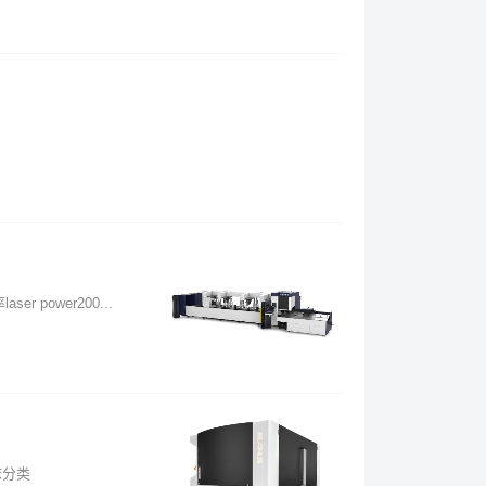
er power200...
机床分类