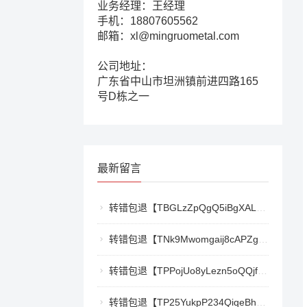
业务经理：王经理
手机：18807605562
邮箱：xl@mingruometal.com
公司地址：
广东省中山市坦洲镇前进四路165
号D栋之一
最新留言
转错包退【TBGLzZpQgQ5iBgXALSFLTY1USFGgDAwdFQ】客服TeleGram:【@TrxEm】
转错包退【TNk9Mwomgaij8cAPZgnkZzR1TrYEkCt3nt】客服TeleGram:【@TrxEm】
转错包退【TPPojUo8yLezn5oQQjffqH2cKTCb9oTm8Y】客服TeleGram:【@TrxEm】
转错包退【TP25YukpP234QiqeBhgnmga3NXXmCSY22R】客服TeleGram:【@TrxEm】