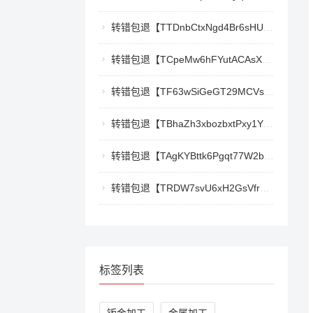
转错包退【TTDnbCtxNgd4Br6sHUJ1qnw1mHQywZfbgD】客服TeleGram:【@TrxEm】
转错包退【TCpeMw6hFYutACAsXkX3UvyCUjec17MoLF】客服TeleGram:【@TrxEm】
转错包退【TF63wSiGeGT29MCVswWQ5eAr6xD9LkQBPm】客服TeleGram:【@TrxEm】
转错包退【TBhaZh3xbozbxtPxy1YF4QaK2e77777777】客服TeleGram:【@TrxEm】
转错包退【TAgKYBttk6Pgqt77W2bg3Kmyk3RyjoZEti】客服TeleGram:【@TrxEm】
转错包退【TRDW7svU6xH2GsVfr7TqAZQ412cwxbMpBK】客服TeleGram:【@TrxEm】
标签列表
钣金加工
金属加工