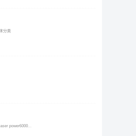
控机床分类
r power6000...