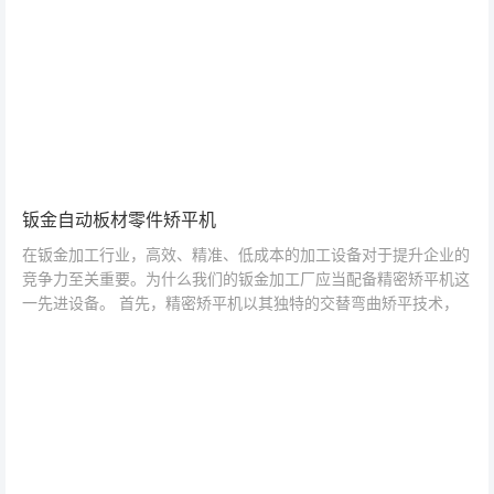
钣金自动板材零件矫平机
在钣金加工行业，高效、精准、低成本的加工设备对于提升企业的
竞争力至关重要。为什么我们的钣金加工厂应当配备精密矫平机这
一先进设备。 首先，精密矫平机以其独特的交替弯曲矫平技术，
能够在极短的时间内实...