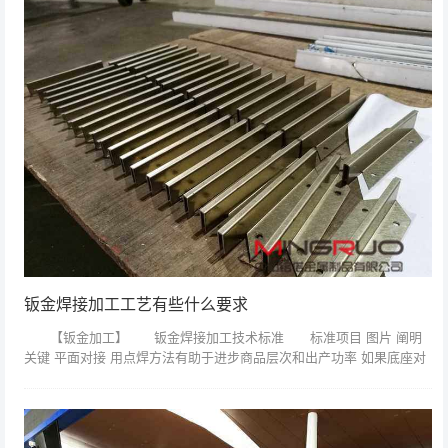
钣金焊接加工工艺有些什么要求
【钣金加工】 钣金焊接加工技术标准 标准项目 图片 阐明
关键 平面对接 用点焊方法有助于进步商品层次和出产功率 如果底座对
接，思考到强度平板宽度可大些70mm左右，如果其它侧板等零件可5...