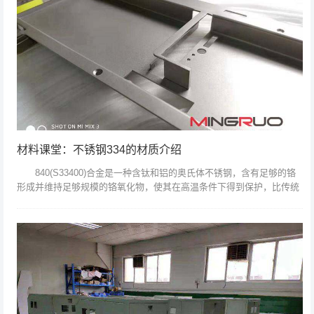
材料课堂：不锈钢334的材质介绍
840(S33400)合金是一种含钛和铝的奥氏体不锈钢，含有足够的铬
形成并维持足够规模的铬氧化物，使其在高温条件下得到保护，比传统
铬镍不锈钢如304更耐高温;较高的含镍量，使其相比标准的18...