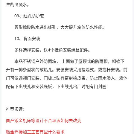
生的冷凝水。
09、线孔防护套
圆形橡胶防水进出线孔，大大提升箱体防水性能。
10、背面安装
多样选择安装，送4个挂角安装螺丝配件。
本品不锈钢户外防雨箱， 上面做了屋顶式的防雨帽，帽檐下
开有一排条型状的散热孔。安装安装采用挂墙式，或抱杆安装。前
门可做透视门安装，门板上贴有密封橡皮条，防止雨水渗入。箱体
配有下出线孔和安装底板，下出线孔出厂时配有门封圈
推荐阅读：
国产钣金机床等设计不合理该如何去改变
钣金焊接加工工艺有些什么要求