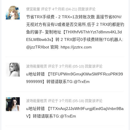
便宜能量
评论于 4个月前
(04-21)
回复该评论
节省TRX手续费 - 2 TRX=1次转账次数 直接节省80%!
无视对方有没有U或者是否交易所,低于 2 TRX的都是钓
鱼的骗子- 复制地址【THXfhfV6ThhYzt7d8mm4KL3d
E5LWBbwb3s】转 2 TRX即可0手续费转账!TG机器人:
@jzzTRXbot 官网: https://jzztrx.com
波场能量租赁
评论于 3个月前
(05-10)
回复该评论
u地址转错 【TEFUPWm9GmxjKWwSMPFRcoPRK99
9999999】转错请联系TG:@TrxEm
波场能量租赁
评论于 3个月前
(05-18)
回复该评论
u地址转错 【TTXnAoj2JJsWh9FurgjiEedGajVnbn9Ba
V】转错请联系TG:@TrxEm