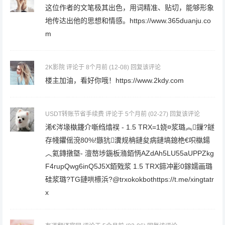
这位作者的文笔极其出色，用词精准、贴切，能够形象
地传达出他的思想和情感。https://www.365duanju.co
m
2K影院
评论于 8个月前
(12-08)
回复该评论
楼主加油，看好你哦！https://www.2kdy.com
USDT转账节省手续费
评论于 5个月前
(02-27)
回复该评论
浠€涔堟槸鑳介噺绉熻祦 - 1.5 TRX=1娆¤浆璐︽鏁?鐩
存帴鑺傜渷80%!鏃犺瀵规柟鏈夋病鏈塙鎴栬€呮槸鍚
︿氦鏄撴墍- 澶嶅埗鍦板潃銆怲AZdAh5LU55aUPPZkg
F4rupQwg6inQ5J5X銆戣浆 1.5 TRX鍗冲彲0鎵嬬画璐
硅浆璐?TG鏈哄櫒浜?@trxokokbothttps://t.me/xingtatr
x