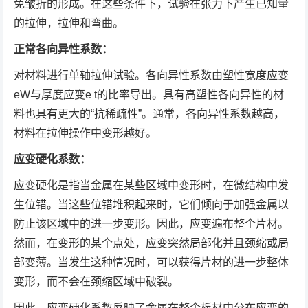
免皱折的形成。在这些条件下，试验在张力下产生已知量
的拉伸，拉伸和弯曲。
正常各向异性系数：
对材料进行单轴拉伸试验。各向异性系数由塑性宽度应变
e
W
与厚度应变e
t
的比率导出。具有高塑性各向异性的材
料也具有更大的“抗稀疏性”。通常，各向异性系数越高，
材料在拉伸操作中变形越好。
应变硬化系数：
应变硬化是指当金属在某些区域中变形时，在微结构中发
生位错。当这些位错堆积起来时，它们倾向于加强金属以
防止该区域中的进一步变形。因此，应变遍布整个片材。
然而，在变形的某个点处，应变突然局部化并且颈缩或局
部变薄。当发生这种情况时，可以获得片材的进一步整体
变形，而不会在颈缩区域中破裂。
因此，应变硬化系数反映了金属在整个板材中分布应变的