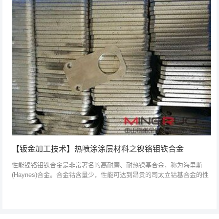
【钣金加工技术】热喷涂涂层材料之镍铬钼铁合金
性能镍铬钼铁合金是非常著名的高耐磨、耐热镍基合金，称为海里斯
(Haynes)合金。合金钴含量少，性能可达到昂贵的司太立钴基合金的性
能，是司太立钴基合金的代替品。镍铬钼铁合金主要制成粉末用于热喷
涂，其粉...