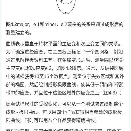
图4.2
major，e
1
和minor，e
2
菌株的关系是通过成形后的
测量建立的。
曲线表示垂直于片材平面的主应变和次应变之间的关系。
为了确定这些应变，在金属板上标记了一个圆网格，例如
通过电解模板蚀刻工艺。在金属变形之后，测量圆以获得
主应变e
1
和次应变e
2
，如图4.2所示。通常，从破裂区域
中的试样获得10至15个数据点。测量位于失效区域和其外
部的椭圆。然后绘制成形极限曲线，使其低于颈缩和断裂
带中的应变，并且位于这些区域外的应变之上（图4.3））
随着试样尺寸的受控变化，可以从一个测试装置绘制整个
成形 - 极限曲线。可以用四个样品获得相当精确的成形极
限曲线，同时可以用八个样品获得精确曲线。