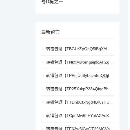
号D栋之一
最新留言
转错包退【TBGLzZpQgQ5iBgXALSFLTY1USFGgDAwdFQ】客服TeleGram:【@TrxEm】
转错包退【TNk9Mwomgaij8cAPZgnkZzR1TrYEkCt3nt】客服TeleGram:【@TrxEm】
转错包退【TPPojUo8yLezn5oQQjffqH2cKTCb9oTm8Y】客服TeleGram:【@TrxEm】
转错包退【TP25YukpP234QiqeBhgnmga3NXXmCSY22R】客服TeleGram:【@TrxEm】
转错包退【TTDnbCtxNgd4Br6sHUJ1qnw1mHQywZfbgD】客服TeleGram:【@TrxEm】
转错包退【TCpeMw6hFYutACAsXkX3UvyCUjec17MoLF】客服TeleGram:【@TrxEm】
转错包退【TF63wSiGeGT29MCVswWQ5eAr6xD9LkQBPm】客服TeleGram:【@TrxEm】