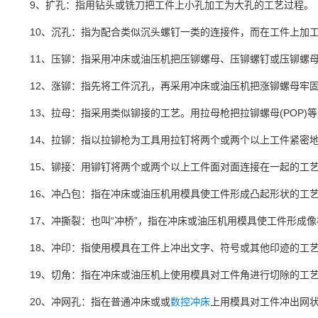
9、扩孔：指用钻头或铣刀把工件上小孔加工为大孔的工艺过程。
10、沉孔：指为配合类似沉头螺钉一类的连接件，而在工件上加工
11、压铆：指采用冲床或油压机把压铆螺母、压铆螺钉或压铆螺母
12、涨铆：指先将工件沉孔，再采用冲床或油压机把涨铆螺母牢固
13、拉母：指采用类似铆接的工艺。用拉母枪把拉铆螺母(POP)
14、拉铆：指以拉铆枪为工具用拉钉将两个或两个以上工件紧密地
15、铆接：用铆钉将两个或两个以上工件面对面连接在一起的工艺
16、冲凸包：指在冲床或油压机用模具使工件形成凸起形状的工
17、冲撕裂：也叫“冲桥”，指在冲床或油压机用模具使工件形成像
18、冲印：指使用模具在工件上冲出文字、符号或其他印迹的工
19、切角：指在冲床或油压机上使用模具对工件角进行切除的工
20、冲网孔：指在普通冲床或或
数控冲床
上用模具对工件冲出网