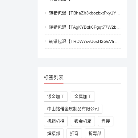
转错包退【TBhaZh3xbozbxtPxy1YF4QaK2e77777777】客服TeleGram:【@TrxEm】
转错包退【TAgKYBttk6Pgqt77W2bg3Kmyk3RyjoZEti】客服TeleGram:【@TrxEm】
转错包退【TRDW7svU6xH2GsVfr7TqAZQ412cwxbMpBK】客服TeleGram:【@TrxEm】
标签列表
钣金加工
金属加工
中山铭偌金属制品有限公司
机箱机柜
钣金机箱
焊接
焊接部
折弯
折弯部