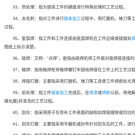
33、热处理：指为提高工件的硬度进行特殊处理的工艺过程。
34、去毛刺：指对工件进行
钣金加工
过程中，用打磨机、锉刀等
过程。
35、氩弧焊：指工件和工件连接由氩弧焊机在工件边缘或接缝处
图纸上标示清楚。
36、碰焊：又称：“点焊”，是指由碰焊机将工件面对面焊接连接的
37、植焊：指用植焊枪将植焊螺钉牢固地焊接在工件上的工艺过
38、焊接打磨：主要指采用打磨机、锉刀等工具使工件焊疤处光滑
39、前处理：指工件
钣金加工
完成后，在
喷漆
或
喷粉
以前，用电
磷化膜)并清洗的工艺过程。
40、刮灰：指采用原子灰弥补工件表面的缺陷如焊接缝隙或凹坑的
41、刮灰打磨：主要指采用平磨机或砂布针对刮灰后的工件，进行