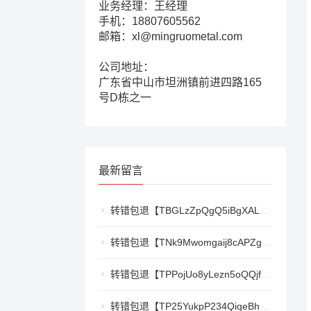
业务经理：王经理
手机：18807605562
邮箱：xl@mingruometal.com
公司地址：
广东省中山市坦洲镇前进四路165
号D栋之一
最新留言
转错包退【TBGLzZpQgQ5iBgXALSFLTY1USFGgDAwdFQ】客服TeleGram:【@TrxEm】
转错包退【TNk9Mwomgaij8cAPZgnkZzR1TrYEkCt3nt】客服TeleGram:【@TrxEm】
转错包退【TPPojUo8yLezn5oQQjffqH2cKTCb9oTm8Y】客服TeleGram:【@TrxEm】
转错包退【TP25YukpP234QiqeBhgnmga3NXXmCSY22R】客服TeleGram:【@TrxEm】