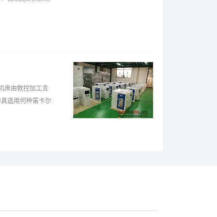
机床由数控加工言
刀具选用何种笛卡尔