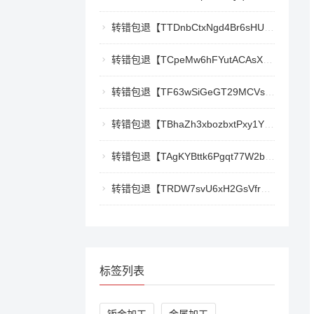
转错包退【TTDnbCtxNgd4Br6sHUJ1qnw1mHQywZfbgD】客服TeleGram:【@TrxEm】
转错包退【TCpeMw6hFYutACAsXkX3UvyCUjec17MoLF】客服TeleGram:【@TrxEm】
转错包退【TF63wSiGeGT29MCVswWQ5eAr6xD9LkQBPm】客服TeleGram:【@TrxEm】
转错包退【TBhaZh3xbozbxtPxy1YF4QaK2e77777777】客服TeleGram:【@TrxEm】
转错包退【TAgKYBttk6Pgqt77W2bg3Kmyk3RyjoZEti】客服TeleGram:【@TrxEm】
转错包退【TRDW7svU6xH2GsVfr7TqAZQ412cwxbMpBK】客服TeleGram:【@TrxEm】
标签列表
钣金加工
金属加工