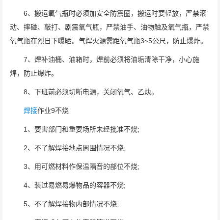
6、搬运氧气瓶时必须加安全防震圈，搬运时要轻放，严禁滚
动、摔碰、敲打、剧震氧气瓶，严禁油手、油物触及氧气瓶，严禁
氧气瓶在烈日下曝晒。气焊火源需距氧气瓶3~5公尺，防止爆炸。
7、焊补油桶、油箱时，焊前必须将油垢清除干净，小心施
焊，防止爆炸。
8、下班前必须切断电源，关闭氧气、乙炔。
焊接
作业9不烧
1、要害部门和重要场所未经批准不烧;
2、不了解焊接地点周围情况不烧;
3、用可燃材料作保温隔音的部位不烧;
4、装过易燃易爆物品的容器不烧;
5、不了解焊接物内部情况不烧;