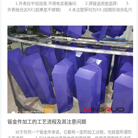
1.外表应平坦润滑,不得有显着锤印; 2.焊接选用氩弧焊; 3.
外表抛光达XX;(如果是不锈钢) 4.未注壁厚均为XX.(如图形效杂乱尺
度无法标全) 5.盛水实验不得走漏.(如有密封需求)...
钣金件加工的工艺流程及其注意问题
对于任何一个钣金件来说，它都有一定的加工过程，也就是所谓的