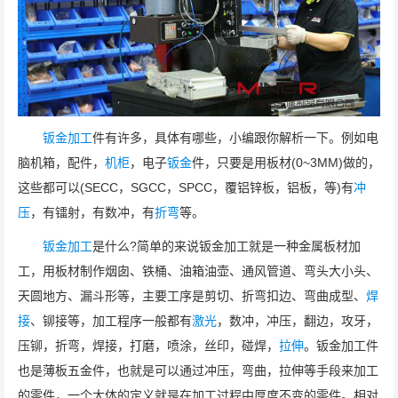
钣金加工
件有许多，具体有哪些，小编跟你解析一下。例如电
脑机箱，配件，
机柜
，电子
钣金
件，只要是用板材(0~3MM)做的，
这些都可以(SECC，SGCC，SPCC，覆铝锌板，铝板，等)有
冲
压
，有镭射，有数冲，有
折弯
等。
钣金加工
是什么?简单的来说钣金加工就是一种金属板材加
工，用板材制作烟囱、铁桶、油箱油壶、通风管道、弯头大小头、
天圆地方、漏斗形等，主要工序是剪切、折弯扣边、弯曲成型、
焊
接
、铆接等，加工程序一般都有
激光
，数冲，冲压，翻边，攻牙，
压铆，折弯，焊接，打磨，喷涂，丝印，碰焊，
拉伸
。钣金加工件
也是薄板五金件，也就是可以通过冲压，弯曲，拉伸等手段来加工
的零件，一个大体的定义就是在加工过程中厚度不变的零件。相对