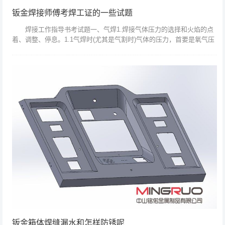
钣金焊接师傅考焊工证的一些试题
焊接工作指导书考试题一、气焊1.焊接气体压力的选择和火焰的点
着、调整、停息。1.1气焊时(尤其是气割时)气体的压力，首要是氧气压
力，还有乙炔气压力，可根据焊炬的类型，焊接(切开)件 ，进行选
择，...
钣金箱体焊缝漏水和怎样防锈呢