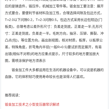
应的是铸造件，锻压件，机械加工零件等。钣金加工要注意：展开
方式要合，要便利节省材料及加工性，合理选择间隙及包边方式，
T=2.0以下问隙0.2，T=2-3问隙0.5，包边方式采用长边包短边(门
板类)，合理考虑公差外形尺寸：负差走到底，正差走一半;孔形尺
寸：正差走到底，负差走一半。毛刺方向，抽牙、压铆、撕裂、冲
凸点(包)，等位置方向，画出剖视图，核对材质，板厚，以板厚公
差，特殊角度，折弯角内半径(一般R=0.5)要试折而定展开，有易
出错(相似不对称)的地方应重点提示，尺寸较多的地方要加放大
图，需喷涂保护地方须表示
钣金加工件大多都运用在生活的机器设备中，可以说是机器的
血脉，它的体积轻巧使用寿命较长也是深得人们喜欢。
推荐阅读：
钣金加工技术之小型变压器常识解述