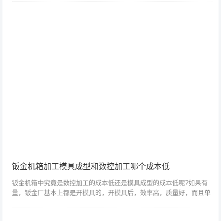
随着材料温度的...
钣金机箱加工模具成型和数控加工哪个成本低
钣金机箱中究竟是数控加工的成本低还是模具成型的成本低呢?如果有
量，钣金厂基本上都是开模具的，开模具后，效率高，质量好，而且单
价会下降很多。小批量和非标一般都是用数冲加工的，数冲一个小时
200RMB以上...