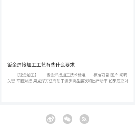
钣金焊接加工工艺有些什么要求
【钣金加工】 钣金焊接加工技术标准 标准项目 图片 阐明
关键 平面对接 用点焊方法有助于进步商品层次和出产功率 如果底座对
接，思考到强度平板宽度可大些70mm左右，如果其它侧板等零件可5...