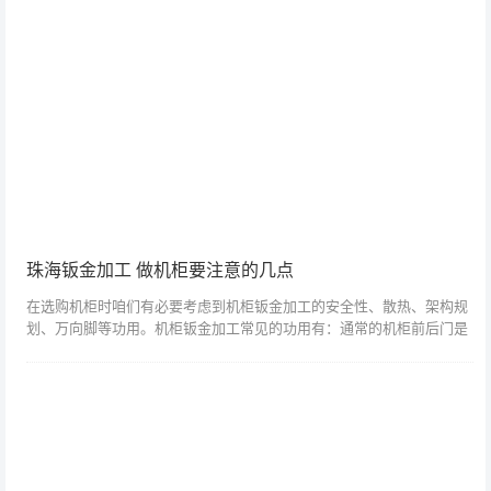
珠海钣金加工 做机柜要注意的几点
在选购机柜时咱们有必要考虑到机柜钣金加工的安全性、散热、架构规
划、万向脚等功用。机柜钣金加工常见的功用有：通常的机柜前后门是
能够疾速装卸、可确定，梯形外型前门的。可调装置深度，前后门及侧
板均可确定。双...