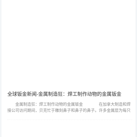
全球钣金新闻-金属制造狂：焊工制作动物的金属钣金
金属制造狂：焊工制作动物的金属钣金 在加拿大制造和焊
接公司访问期间，贝克忙于雕刻鼻子和鼻子的鼻子。许多金属层为每只
动物的脸部创造最自然的形状。贝克通常从动物的鼻子开始，然后从那
里向外移动。 ...