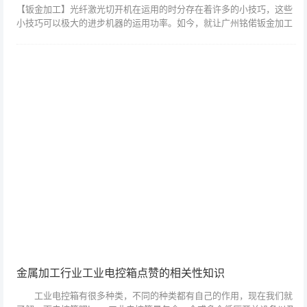
【钣金加工】光纤激光切开机在运用的时分存在着许多的小技巧，这些
小技巧可以极大的进步机器的运用功率。如今，就让广州铭偌钣金加工
厂给咱们来介绍一下如何运用这些小技巧。1)激光切开机上双焦距激光
切开头是最简...
金属加工行业工业电控箱点赞的相关性知识
工业电控箱有很多种类，不同的种类都有自己的作用，现在我们就