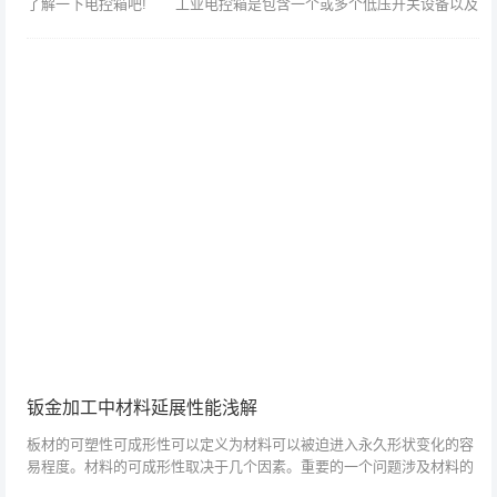
了解一下电控箱吧! 工业电控箱是包含一个或多个低压开关设备以及
与之相关的控制、测量、信号、保护、调节等设备，并且由制造厂家负
责用结构部件...
钣金加工中材料延展性能浅解
板材的可塑性可成形性可以定义为材料可以被迫进入永久形状变化的容
易程度。材料的可成形性取决于几个因素。重要的一个问题涉及材料的
性能，如屈服强度，应变硬化率和延展性。这些都与温度有很大关系。