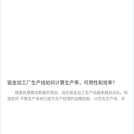
钣金加工厂生产线如何计算生产率，可用性和效率？
随着处理模块数量的增加，现在钣金加工生产线越来越自动化。知
道如何 平衡生产系统已成为生产经理的战略技能，以优化生产线，并
提高了生产效率。 生产系统由一系列机器组成，每台机器执行
该过程的一部...