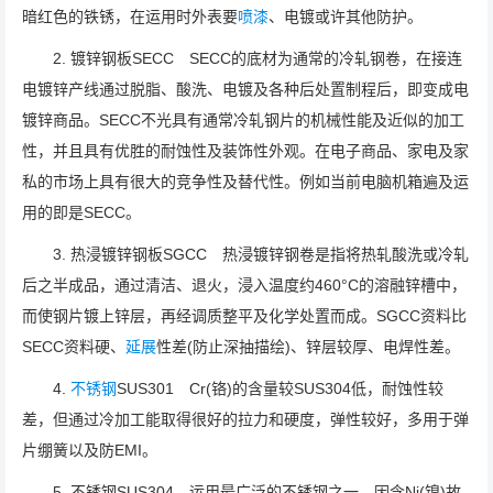
暗红色的铁锈，在运用时外表要
喷漆
、电镀或许其他防护。
2. 镀锌钢板SECC SECC的底材为通常的冷轧钢卷，在接连
电镀锌产线通过脱脂、酸洗、电镀及各种后处置制程后，即变成电
镀锌商品。SECC不光具有通常冷轧钢片的机械性能及近似的加工
性，并且具有优胜的耐蚀性及装饰性外观。在电子商品、家电及家
私的市场上具有很大的竞争性及替代性。例如当前电脑机箱遍及运
用的即是SECC。
3. 热浸镀锌钢板SGCC 热浸镀锌钢卷是指将热轧酸洗或冷轧
后之半成品，通过清洁、退火，浸入温度约460°C的溶融锌槽中，
而使钢片镀上锌层，再经调质整平及化学处置而成。SGCC资料比
SECC资料硬、
延展
性差(防止深抽描绘)、锌层较厚、电焊性差。
4.
不锈钢
SUS301 Cr(铬)的含量较SUS304低，耐蚀性较
差，但通过冷加工能取得很好的拉力和硬度，弹性较好，多用于弹
片绷簧以及防EMI。
5. 不锈钢SUS304 运用最广泛的不锈钢之一，因含Ni(镍)故