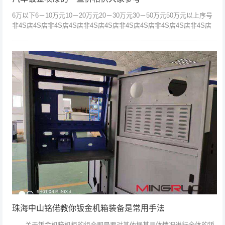
6万以下6－10万元10－20万元20－30万元30－50万元50万元以上序号
非4S店4S店非4S店4S店非4S店4S店非4S店4S店非4S店4S店非4S店
4S店1车顶喷漆35040045055055...
珠海中山铭偌教你钣金机箱装备是常用手法
关于钣金机箱机柜的组合即是要对其依据其具体情况进行全体的钣