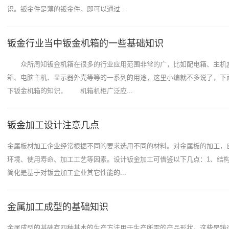
识。钣金件是薄的钣金件，即可以通过...
钣金行业当中钣金机箱的一些基础知识
众所周知钣金机箱在很多的行业应用范围非常的广，比如配电箱、主机
箱、电脑主机、显示器外壳等等的一系列的用途，这里小编就不多说了，下
下钣金机箱的知识， 机箱机柜广泛应...
钣金加工设计注意几点
金属板材加工企业经常根据不同的要求选用不同的材料。对金属板的加工，
环境、使用寿命、加工工艺等因素。设计钣金加工可借鉴以下几点：1、结
简化是基于对钣金加工企业其它性能的...
金属加工成型的基础知识
金属成型的基础有四种基本的生产方法用于生产所需的产品形状。这些是铸