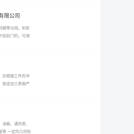
有限公司
向脚等功用。机柜
外型前门的。可调
：应根据工件的冲
。钣金加工表面严
、油箱、通风管、
接等 一定的几何知