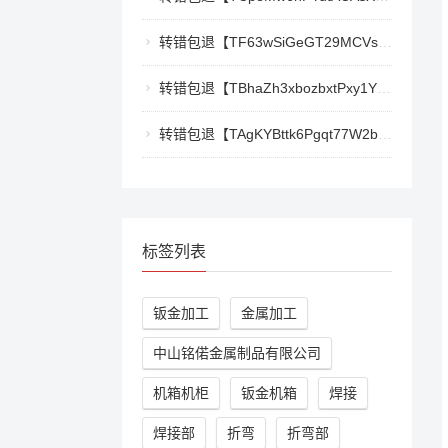
转错包退【TF63wSiGeGT29MCVswWQ5eAr6xD9LkQBPm】客服TeleGram:【@TrxEm】
转错包退【TBhaZh3xbozbxtPxy1YF4QaK2e77777777】客服TeleGram:【@TrxEm】
转错包退【TAgKYBttk6Pgqt77W2bg3Kmyk3RyjoZEti】客服TeleGram:【@TrxEm】
标签列表
钣金加工
金属加工
中山铭偌金属制品有限公司
机箱机柜
钣金机箱
焊接
焊接部
折弯
折弯部