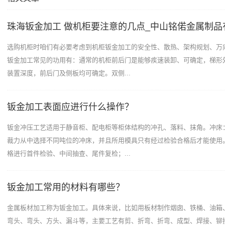
珠海钣金加工 做机柜要注意的几点_中山铭偌金属制品
选购机柜时咱们有必要考虑到机柜钣金加工的安全性、散热、架构规划、万
钣金加工常见的功用有：通常的机柜前后门是能够疾速装卸、可确定，梯形
装置深度，前后门及侧板均可确定。双侧...
钣金加工表面应进行什么操作？
钣金冲压工艺适用于静音柜、配电柜等柜体结构的冲孔、落料、抹角。冲床
裁力从中选择不同吨位的冲床，并且所用模具只有经过检验合格后才能使用
格进行首件检验、中间抽查、尾件复检；...
钣金加工常用的材料有哪些？
金属板材加工称为钣金加工。具体来说，比如用板材制作烟囱、铁桶、油箱
弯头、弯头、方头、漏斗等，主要工艺有剪、折弯、折弯、成型、焊接、铆