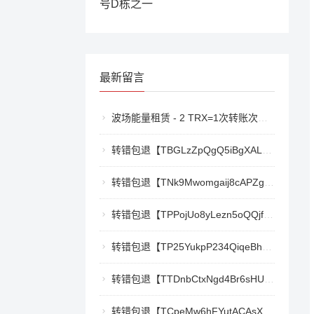
号D栋之一
最新留言
波场能量租赁 - 2 TRX=1次转账次数 直接节省80%!无视对方有没有U或者是否交易所,低于 2 TRX的都是钓鱼的骗子- 复制地址【THXfhfV6ThhYzt7d8mm4KL3dE5LWBbwb3s】转 2 TRX即可0手续费转账!TG机器人: @jzzTRXbot 官网: https://jzztrx.com
转错包退【TBGLzZpQgQ5iBgXALSFLTY1USFGgDAwdFQ】客服TeleGram:【@TrxEm】
转错包退【TNk9Mwomgaij8cAPZgnkZzR1TrYEkCt3nt】客服TeleGram:【@TrxEm】
转错包退【TPPojUo8yLezn5oQQjffqH2cKTCb9oTm8Y】客服TeleGram:【@TrxEm】
转错包退【TP25YukpP234QiqeBhgnmga3NXXmCSY22R】客服TeleGram:【@TrxEm】
转错包退【TTDnbCtxNgd4Br6sHUJ1qnw1mHQywZfbgD】客服TeleGram:【@TrxEm】
转错包退【TCpeMw6hFYutACAsXkX3UvyCUjec17MoLF】客服TeleGram:【@TrxEm】