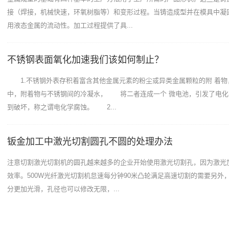
接（焊接，机械快速，环氧树脂等）和变形过程。当铸造成型并在模具中凝
用液态金属的流动性。加工过程提供了具...
不锈钢表面氧化加速我们该如何制止？
1.不锈钢外表存积着富含其他金属元素的粉尘或异类金属颗粒的附 着物
中，附着物与不锈钢间的冷凝水， 将二者连成一个 微电池，引发了电化
到破坏，称之谓电化学腐蚀。 2...
钣金加工中激光切割圆孔不圆的处理办法
注意切割激光切割机的圆孔越来越多的企业开始使用激光切割孔，因为激光
效率。500W光纤激光切割机怠速每分钟90米凸轮满足高速切割的需要另外
分更加光滑，孔径也可以修改无限，...