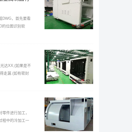
成DWG，首先要看
AD的位图识别软
达XX;(如果是不
得走漏.(如有密封
对零件进行加工，
过程中的冷加工一