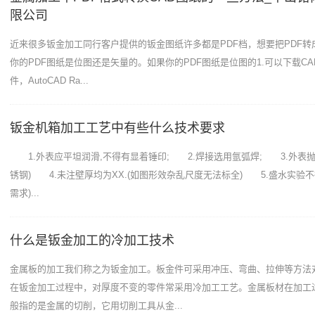
限公司
近来很多钣金加工同行客户提供的钣金图纸许多都是PDF档，想要把PDF转
你的PDF图纸是位图还是矢量的。如果你的PDF图纸是位图的1.可以下载C
件，AutoCAD Ra...
钣金机箱加工工艺中有些什么技术要求
1.外表应平坦润滑,不得有显着锤印; 2.焊接选用氩弧焊; 3.外表抛光
锈钢) 4.未注壁厚均为XX.(如图形效杂乱尺度无法标全) 5.盛水实验不
需求)...
什么是钣金加工的冷加工技术
金属板的加工我们称之为钣金加工。板金件可采用冲压、弯曲、拉伸等方法
在钣金加工过程中，对厚度不变的零件常采用冷加工工艺。金属板材在加工
般指的是金属的切削，它用切削工具从金...