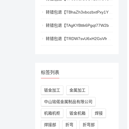
转错包退【TBhaZh3xbozbxtPxy1YF4QaK2e77777777】客服TeleGram:【@TrxEm】
转错包退【TAgKYBttk6Pgqt77W2bg3Kmyk3RyjoZEti】客服TeleGram:【@TrxEm】
转错包退【TRDW7svU6xH2GsVfr7TqAZQ412cwxbMpBK】客服TeleGram:【@TrxEm】
标签列表
钣金加工
金属加工
中山铭偌金属制品有限公司
机箱机柜
钣金机箱
焊接
焊接部
折弯
折弯部