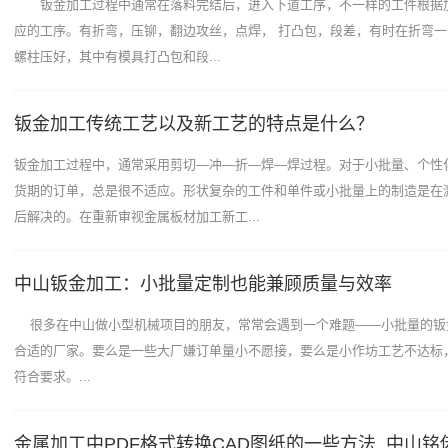
钣金加工过程中通常在落料完结后，进入下道工序，不一样的工件根据
应的工序。有折弯，压铆，翻边攻丝，点焊， 打凸包，段差，有时在折弯
螺柱压好，其中有模具打凸包和段...
钣金加工传统工艺以及新工艺的特点是什么？
钣金加工过程中，通常采用剪切—冲—折—焊—焊过程。对于小批量、个性
货期的订单，总是很不适应。形状复杂的工件和单件或小批量上的制造是在
后解决的。在重新审视金属板材加工新工...
中山钣金加工：小批量定制也能兼顾质量与效率
很多在中山做小型机械项目的朋友，常常会遇到一个难题——小批量的钣
合适的厂家。要么是一些大厂嫌订单量小不愿接，要么是小作坊工艺不达标
符合要求。...
金属加工中PDF格式转换CAD图纸的一些方法_中山铭