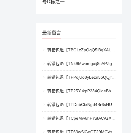
号D栋之一
最新留言
转错包退【TBGLzZpQgQ5iBgXALSFLTY1USFGgDAwdFQ】客服TeleGram:【@TrxEm】
转错包退【TNk9Mwomgaij8cAPZgnkZzR1TrYEkCt3nt】客服TeleGram:【@TrxEm】
转错包退【TPPojUo8yLezn5oQQjffqH2cKTCb9oTm8Y】客服TeleGram:【@TrxEm】
转错包退【TP25YukpP234QiqeBhgnmga3NXXmCSY22R】客服TeleGram:【@TrxEm】
转错包退【TTDnbCtxNgd4Br6sHUJ1qnw1mHQywZfbgD】客服TeleGram:【@TrxEm】
转错包退【TCpeMw6hFYutACAsXkX3UvyCUjec17MoLF】客服TeleGram:【@TrxEm】
转错包退【TF63wSiGeGT29MCVswWQ5eAr6xD9LkQBPm】客服TeleGram:【@TrxEm】