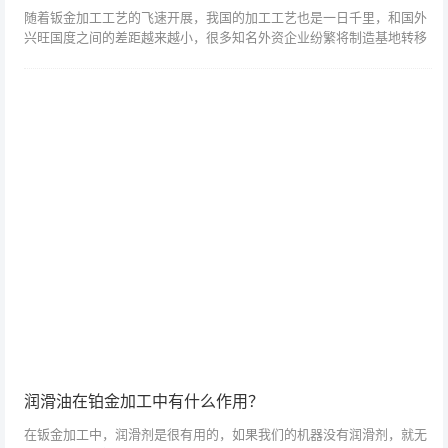
随着钣金加工工艺的飞速开展，我国的加工工艺也是一日千里，和国外
兴旺国度之间的差距越来越小，很多知名外资企业纷繁将制造基地转移
到我国，同时，也给钣金加工带来了许多反动性的理念。作为传统的钣
金切割设备，主...
润滑油在铂金加工中有什么作用？
在钣金加工中，润滑剂是很有用的，如果我们的机器没有润滑剂，就无