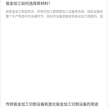
钣金加工如何选择原材料？
就钣金加工制造而言，所有的加工都需要加工设备来完成，因此设备是
整个生产制造中的关键环节。良好的设备是能有效保证加工精度的。如
何挑选原材料？用来加工板材的原材料一般有冷轧钢板、热轧钢板、镀
锌钢板、紫铜、...
传统钣金加工切割设备和激光钣金加工切割设备的用途