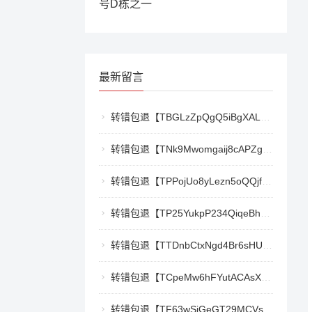
号D栋之一
最新留言
转错包退【TBGLzZpQgQ5iBgXALSFLTY1USFGgDAwdFQ】客服TeleGram:【@TrxEm】
转错包退【TNk9Mwomgaij8cAPZgnkZzR1TrYEkCt3nt】客服TeleGram:【@TrxEm】
转错包退【TPPojUo8yLezn5oQQjffqH2cKTCb9oTm8Y】客服TeleGram:【@TrxEm】
转错包退【TP25YukpP234QiqeBhgnmga3NXXmCSY22R】客服TeleGram:【@TrxEm】
转错包退【TTDnbCtxNgd4Br6sHUJ1qnw1mHQywZfbgD】客服TeleGram:【@TrxEm】
转错包退【TCpeMw6hFYutACAsXkX3UvyCUjec17MoLF】客服TeleGram:【@TrxEm】
转错包退【TF63wSiGeGT29MCVswWQ5eAr6xD9LkQBPm】客服TeleGram:【@TrxEm】