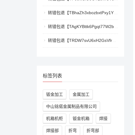
转错包退【TBhaZh3xbozbxtPxy1YF4QaK2e77777777】客服TeleGram:【@TrxEm】
转错包退【TAgKYBttk6Pgqt77W2bg3Kmyk3RyjoZEti】客服TeleGram:【@TrxEm】
转错包退【TRDW7svU6xH2GsVfr7TqAZQ412cwxbMpBK】客服TeleGram:【@TrxEm】
标签列表
钣金加工
金属加工
中山铭偌金属制品有限公司
机箱机柜
钣金机箱
焊接
焊接部
折弯
折弯部