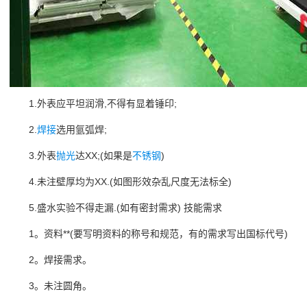
1.外表应平坦润滑,不得有显着锤印;
2.
焊接
选用氩弧焊;
3.外表
抛光
达XX;(如果是
不锈钢
)
4.未注壁厚均为XX.(如图形效杂乱尺度无法标全)
5.盛水实验不得走漏.(如有密封需求) 技能需求
1。资料**(要写明资料的称号和规范，有的需求写出国标代号)
2。焊接需求。
3。未注圆角。