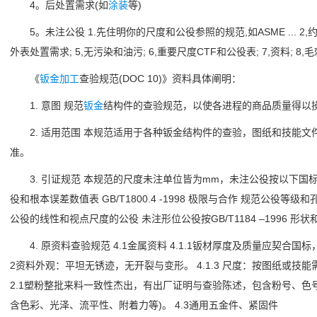
4。后处置需求(如
涂装
等)
5。未注公役 1.先住明你的尺度和公役参照的规范,如ASME ... 2,约束
外表处置需求; 5,无污染和油污; 6,重要尺度CTF和公役表; 7,资料; 8,
《
钣金加工
查验规范(DOC 10)》资料具体阐明：
1. 意图 规范
钣金
结构件的查验规范，以使各进程的商品质量得以
2. 适用范围 本规范适用于各种钣金结构件的查验，图纸和技能文
准。
3. 引证规范 本规范的尺度未注单位皆为mm，未注公役按以下国标IT13级
役和根本误差数值表 GB/T1800.4 -1998 极限与合作 规范公役等级和孔
公役的线性和视点尺度的公役 未注形位公役按GB/T1184 –1996 
4. 原资料查验规范 4.1金属资料 4.1.1钣材厚度及质量应契合国
2资料外观：平坦无锈迹，无开裂与变形。 4.1.3 尺度：按图纸或技能需
2.1塑粉整批来料一致性杰出，有出厂证明与查验陈述，包含粉号、色号以
含色彩、光泽、流平性、附着力等)。 4.3通用五金件、紧固件