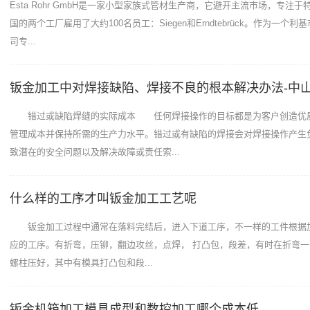
Esta Rohr GmbH是一家小型家族式管材生产商，它避开主流市场，专注
国的两个工厂雇用了大约100名员工：Siegen和Erndtebrück。作为一个
司专...
钣金加工中对焊接缺陷、焊接不良的根本解决办法-中
错过或缺陷焊缝的实际成本 任何焊接操作的目标都是为客户创造优
管理成本并保持所需的生产力水平。错过或有缺陷的焊接会对焊接操作产生
致潜在的安全问题以及解决故障或责任索...
什么样的工序才叫钣金加工工艺呢
钣金加工过程中通常在落料完结后，进入下道工序，不一样的工件根据
应的工序。有折弯，压铆，翻边攻丝，点焊， 打凸包，段差，有时在折弯
螺柱压好，其中有模具打凸包和段...
钣金机箱加工模具成型和数控加工哪个成本低