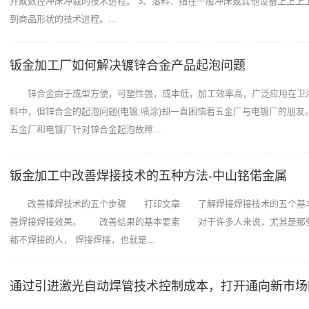
开或数控冲床冲裁的技术进程。 3、落料：指在一般冲床或其他设备上上上
到商品形状的技术进程。...
钣金加工厂如何解决镀锌合金产品起泡问题
锌合金由于成型方便，可塑性强，成本低，加工效率高，广泛应用在卫
料中，但锌合金的起泡问题(电镀;喷涂)却一直困恼着五金厂与电镀厂的朋友
五金厂和电镀厂针对锌合金起泡故障...
钣金加工中改善焊接技术的五种方法-中山铭偌金属
改善棒焊技术的五个步骤 打印文章 了解焊接焊接技术的五个基本
善焊接焊接效果。 改善结果的基本要素 对于许多人来说，尤其是那
都不焊接的人， 焊接焊接，也就是...
通过引进激光自动焊管技术控制成本，打开通向新市场