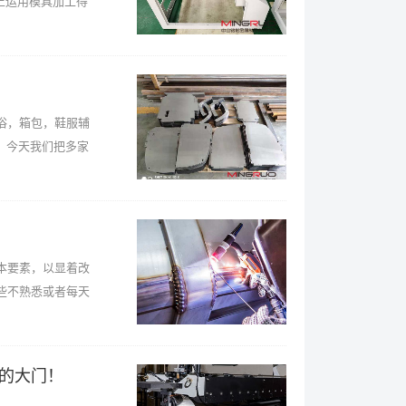
上运用模具加工得
浴，箱包，鞋服辅
。今天我们把多家
要素，以显着改
些不熟悉或者每天
的大门！