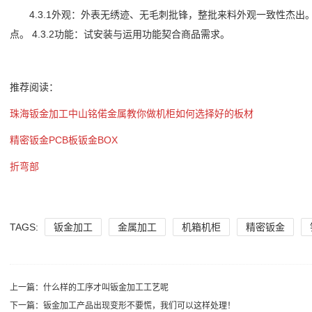
4.3.1外观：外表无绣迹、无毛刺批锋，整批来料外观一致性杰出。 
点。 4.3.2功能：试安装与运用功能契合商品需求。
推荐阅读：
珠海钣金加工中山铭偌金属教你做机柜如何选择好的板材
精密钣金PCB板钣金BOX
折弯部
TAGS:
钣金加工
金属加工
机箱机柜
精密钣金
上一篇：
什么样的工序才叫钣金加工工艺呢
下一篇：
钣金加工产品出现变形不要慌，我们可以这样处理！