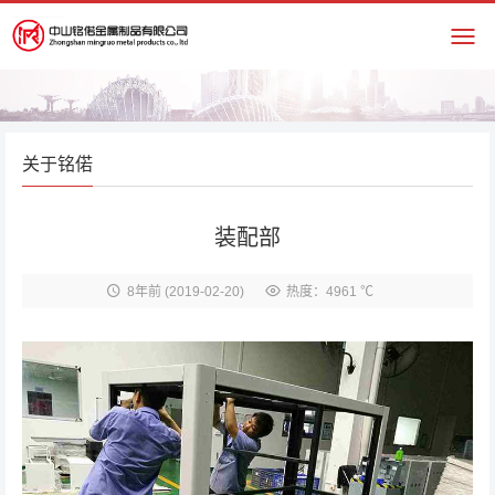
关于铭偌
装配部
8年前
(2019-02-20)
热度：4961 ℃