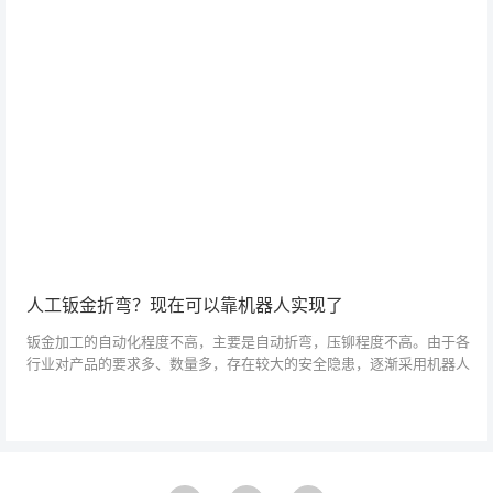
人工钣金折弯？现在可以靠机器人实现了
钣金加工的自动化程度不高，主要是自动折弯，压铆程度不高。由于各
行业对产品的要求多、数量多，存在较大的安全隐患，逐渐采用机器人
代替人工作业是发展的必然趋势。相对于人工，折弯机器人的优势体现
在效率、安全性...