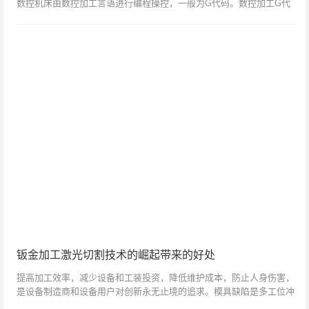
数控机床由数控加工言语进行编程操控，一般为G代码。数控加工G代
码言语通知数控机床的加工刀具选用何种笛卡尔方位坐标，并操控刀具
的进给速度和...
钣金加工激光切割技术的崛起带来的好处
提高加工效率，减少设备和工装投资，降低维护成本，防止人身伤害，
是设备制造商和设备用户对创新永无止境的追求。模具缺陷是多工位冲
床加工过程中损坏或降低冲床质量的常见原因。为了减少维护模具或更