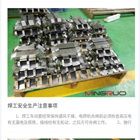
换模具的意外成...
焊工安全生产注意事项
1、焊工车间要经常保持通风干燥，电焊机合闸前必须检查高压电
有无漏电及搭铁，接线柱有无松动，之后方可合闸工作。 2、施行
电焊时必须佩戴： (1)、面罩;(2)、手套;(3)护脚，以防弧光刺伤眼
睛...