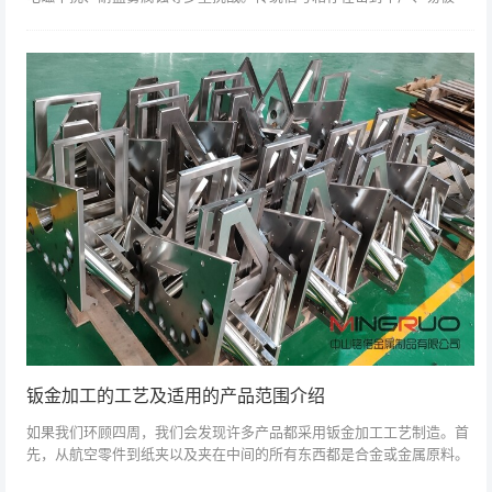
盗、信号干扰等问题，影响轨道交通运营安全。中山铭偌结合轨道交通
行业标准，创新...
钣金加工的工艺及适用的产品范围介绍
如果我们环顾四周，我们会发现许多产品都采用钣金加工工艺制造。首
先，从航空零件到纸夹以及夹在中间的所有东西都是合金或金属原料。
随后，利用各种钣金加工工艺来改造它们并赋予它们所需的形状和形