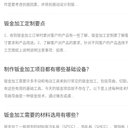
作是要考虑抗振因素，并将抗振动设计到钣...
钣金加工定制要点
1、收到钣金加工订单时要对客户的产品有一些了解，钣金加工定制要了解
寸要求和产品用途。2、了解客户对产品的要求，针对不同客户的产品选择
工艺图纸上说明说明注意事项：如表...
制作钣金加工项目都有哪些基础设备？
钣金加工需要许多手动和电动工具来执行常见的钣金加工，包括弯曲，切割
有这些有用的基础工具，今天的钣金项目就不存在了。以下是上述每种技术
弯曲弯曲是一种钣金技术，通过锤击或通...
钣金加工需要的材料选用有哪些？
钣金加工一般用到的材料有冷轧板（SPCC）、热轧板（SHCC）、镀锌板（