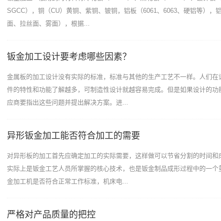
SGCC），铜（CU）黄铜、紫铜、铍铜，铝板（6061、6063、硬铝等）
面、拉丝面、雾面），根据...
钣金加工设计要考虑哪些因素？
金属板的加工设计没有实际的标准，标准与其他的生产工艺不一样。人们在
件的特性和功能了解越多，可制造性设计就越容易完成。但是如果设计的功
应商要指出这些问题并提出解决方案。进...
异形钣金加工能否符合加工的需要
对异形板的加工首先应确定加工的实际需要，这样做可以节省分割的时间和
实际上是钣金工艺人员所掌握的核心技术，也是钣金制品成形过程中的一个
金加工机是否符合正常工作标准，机床电...
严格对产品质量的把控