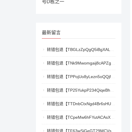
号D栋之一
最新留言
转错包退【TBGLzZpQgQ5iBgXALSFLTY1USFGgDAwdFQ】客服TeleGram:【@TrxEm】
转错包退【TNk9Mwomgaij8cAPZgnkZzR1TrYEkCt3nt】客服TeleGram:【@TrxEm】
转错包退【TPPojUo8yLezn5oQQjffqH2cKTCb9oTm8Y】客服TeleGram:【@TrxEm】
转错包退【TP25YukpP234QiqeBhgnmga3NXXmCSY22R】客服TeleGram:【@TrxEm】
转错包退【TTDnbCtxNgd4Br6sHUJ1qnw1mHQywZfbgD】客服TeleGram:【@TrxEm】
转错包退【TCpeMw6hFYutACAsXkX3UvyCUjec17MoLF】客服TeleGram:【@TrxEm】
转错包退【TF63wSiGeGT29MCVswWQ5eAr6xD9LkQBPm】客服TeleGram:【@TrxEm】