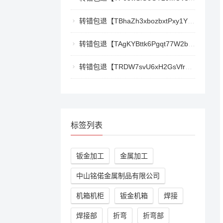
转错包退【TBhaZh3xbozbxtPxy1YF4QaK2e77777777】客服TeleGram:【@TrxEm】
转错包退【TAgKYBttk6Pgqt77W2bg3Kmyk3RyjoZEti】客服TeleGram:【@TrxEm】
转错包退【TRDW7svU6xH2GsVfr7TqAZQ412cwxbMpBK】客服TeleGram:【@TrxEm】
标签列表
钣金加工
金属加工
中山铭偌金属制品有限公司
机箱机柜
钣金机箱
焊接
焊接部
折弯
折弯部