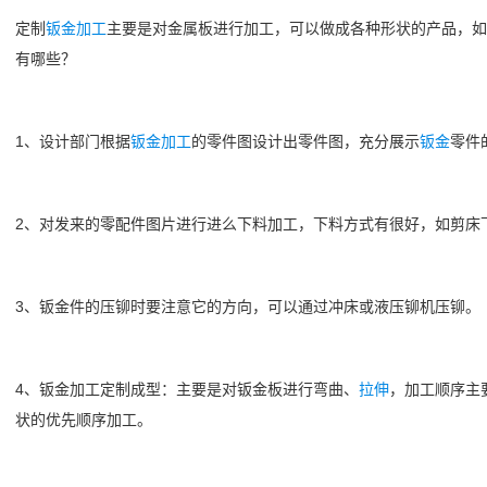
定制
钣金加工
主要是对金属板进行加工，可以做成各种形状的产品，如
有哪些？
1、设计部门根据
钣金加工
的零件图设计出零件图，充分展示
钣金
零件
2、对发来的零配件图片进行进么下料加工，下料方式有很好，如剪床下
3、钣金件的压铆时要注意它的方向，可以通过冲床或液压铆机压铆。
4、钣金加工定制成型：主要是对钣金板进行弯曲、
拉伸
，加工顺序主
状的优先顺序加工。