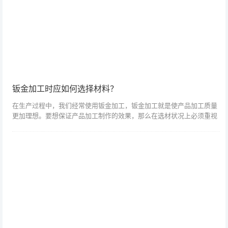
钣金加工时应如何选择材料？
在生产过程中，我们经常使用钣金加工，钣金加工就是使产品加工质量
更加理想。要想保证产品加工制作的效果，那么在选材状况上必须重视
起来，可以让那个产品的加工效果更好的满足应用的需求。金属板材加
工时，如果选材...