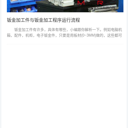
钣金加工件与钣金加工程序运行流程
钣金加工件有许多，具体有哪些，小编跟你解析一下。例如电脑机
箱，配件，机柜，电子钣金件，只要是用板材(0~3MM)做的，这些都可
以(SECC，SGCC，SPCC，覆铝锌板，铝板，等)有冲压，有镭射，...