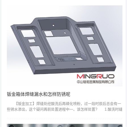
页 采用优...
钣金箱体焊缝漏水和怎样防锈呢
【钣金加工】焊缝处经酸洗后再磷化喷粉，过一段时辰后总会有一
些锈水渗出，这个疑问再前处置进程中一、该怎样处置? 1.酸洗时缝
隙处的酸未经中和或是中和不完全,磷化处置化成皮膜不完全易生锈.涂
装后一段...