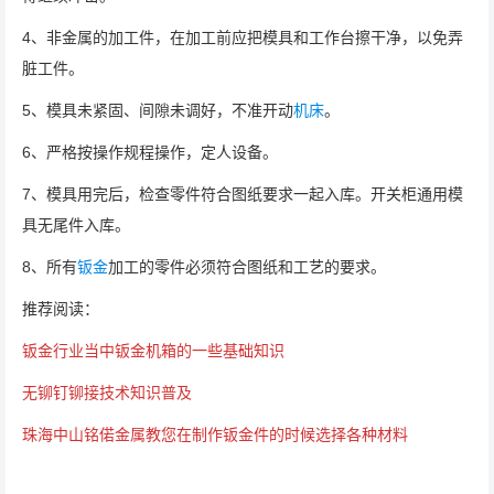
4、非金属的加工件，在加工前应把模具和工作台擦干净，以免弄
脏工件。
5、模具未紧固、间隙未调好，不准开动
机床
。
6、严格按操作规程操作，定人设备。
7、模具用完后，检查零件符合图纸要求一起入库。开关柜通用模
具无尾件入库。
8、所有
钣金
加工的零件必须符合图纸和工艺的要求。
推荐阅读：
钣金行业当中钣金机箱的一些基础知识
无铆钉铆接技术知识普及
珠海中山铭偌金属教您在制作钣金件的时候选择各种材料