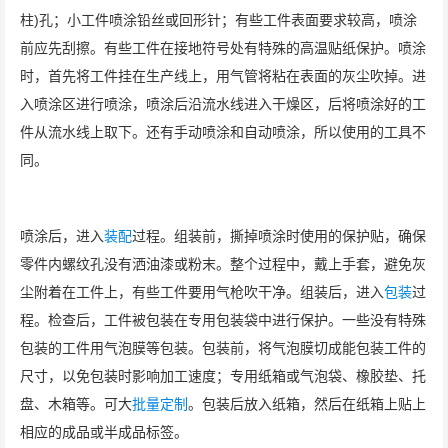
柱)孔；小工件喷涂铅丝或回形针；有些工件表面要求较高，喷涂
前应先刮擦。有些工件在接地符号处有特殊的高温贴纸保护。喷涂
时，首先将工件挂在生产线上，用气管将粘在表面的灰尘吹掉。进
入喷涂区进行喷涂，喷涂后沿流水线进入干燥区，后将喷涂好的工
件从流水线上取下。还有手动喷涂和自动喷涂，所以使用的工具不
同。
喷涂后，进入
装配
过程。组装前，撕掉喷涂时使用的保护贴，确保
零件内螺纹孔没有洒油漆或粉末。整个过程中，戴上手套，避免灰
尘附着在工件上，有些工件要用气枪吹干净。组装后，进入
包装
过
程。检查后，工件被包装在专用包装袋中进行保护。一些没有特殊
包装的工件用气泡膜等包装。包装前，将气泡膜切成能包装工件的
尺寸，以免包装时影响加工速度；专用纸箱或气泡袋、橡胶垫、托
盘、木箱等。可大
批量定制
。包装后放入纸箱，然后在纸箱上贴上
相应的成品或半成品标签。