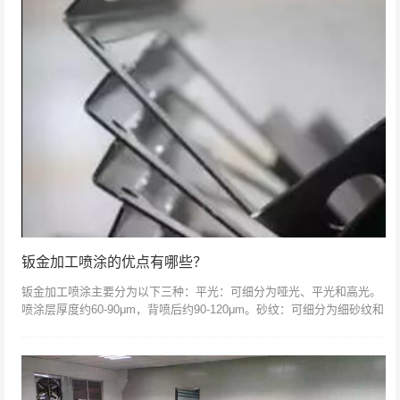
钣金加工喷涂的优点有哪些？
钣金加工喷涂主要分为以下三种：平光：可细分为哑光、平光和高光。
喷涂层厚度约60-90μm，背喷后约90-120μm。砂纹：可细分为细砂纹和
粗砂纹。喷层厚度约50-80μm，回喷后约80-110μm。橙...