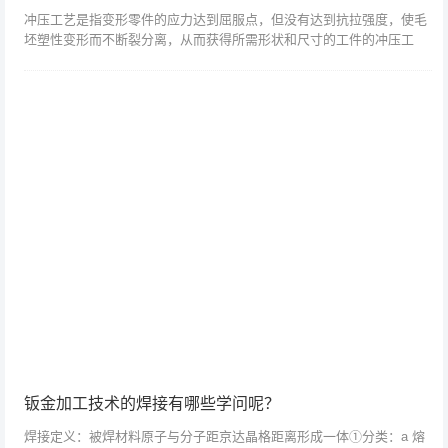
冲压工艺是指变形零件的应力达到屈服点，但没有达到抗拉强度，使毛
坯塑性变形而不断裂分离，从而获得所需形状和尺寸的工件的冲压工
艺。与塑料加工相比，冲压件的加工在技术和经济上都具有独特的优
势。主要有以下表现...
钣金加工技术的焊接有哪些学问呢？
焊接定义：被焊材料原子与分子距京达晶格距离形成一体①分类：a 熔