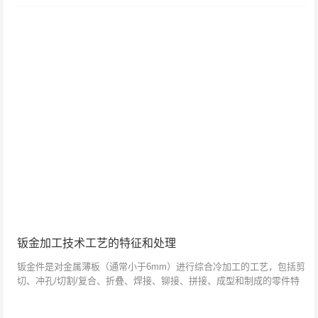
比较有如下特...
钣金加工技术工艺的特征和处理
钣金件是对金属薄板（通常小于6mm）进行综合冷加工的工艺，包括剪
切、冲孔/切割/复合、折叠、焊接、铆接、拼接、成型和制成的零件特
征：1. 厚度均匀。对于一个零件，所有零件的厚度相同2.重量轻、强度
高、...