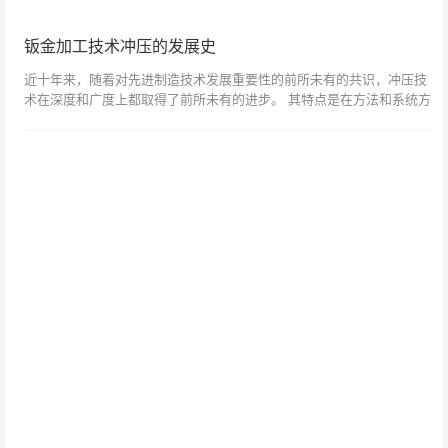
钣金加工技术冲压的发展史
近十年来，随着对先进制造技术发展重要性的前所未有的共识，冲压技
术在深度和广度上都取得了前所未有的进步。 其特点是在方法和系统方
面高新技术与新技术的结合。 巨大的变化开始了。 计算机技术、信息
技术、现代...