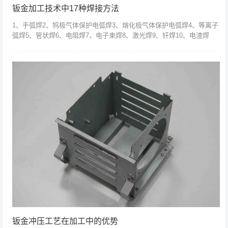
钣金加工技术中17种焊接方法
1、手弧焊2、钨极气体保护电弧焊3、熔化极气体保护电弧焊4、等离子
弧焊5、管状焊6、电阻焊7、电子束焊8、激光焊9、钎焊10、电渣焊
11、高频焊12、气焊13、气压焊气14、爆炸焊15、摩擦焊16、超...
钣金冲压工艺在加工中的优势