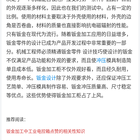
的外观逐渐多样化，因此也在我们的测试中。占有一定的
比例。使用的材料主要取决于外壳使用的材料，外壳的边
角是否卷曲，材料的质量也直接影响抗电磁辐射的性能。
只有钣金在现代为流行。随着钣金加工应用的日益增多，
钣金零件的设计已成为产品开发过程中非常重要的一部
分。机械工程师必须精通钣金零件 设计技巧使设计的钣金
不仅满足产品功能和外观的要求，而且使
冲压
模具制造简
单且成本低。钣金加工柜不仅外观好看，而且经久耐用，
使用寿命长。
钣金设计
除了外观要求外，还应保证冲压工
艺简单、冲压模具制作容易、钣金冲压质量高、尺寸稳定
等优点。这些优势使得钣金加工柜占了上风。
推荐阅读：
钣金加工中工业电控箱点赞的相关性知识