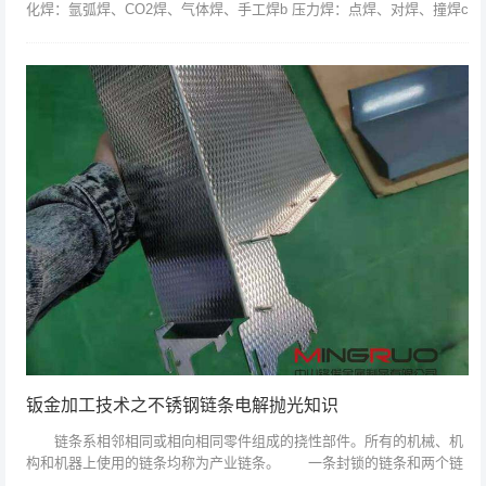
化焊：氩弧焊、CO2焊、气体焊、手工焊b 压力焊：点焊、对焊、撞焊c
钎焊：电铬焊、铜丝② 焊接方式：a ...
钣金加工技术之不锈钢链条电解抛光知识
链条系相邻相同或相向相同零件组成的挠性部件。所有的机械、机
构和机器上使用的链条均称为产业链条。 一条封锁的链条和两个链
轮组成一个机构，实现一种传动-链传动。这种传动与齿轮传动和带传动