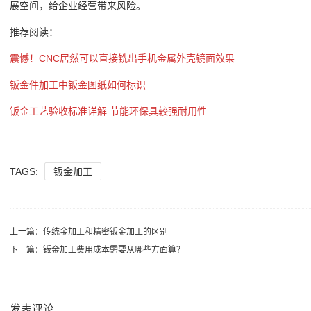
展空间，给企业经营带来风险。
推荐阅读：
震憾！CNC居然可以直接铣出手机金属外壳镜面效果
钣金件加工中钣金图纸如何标识
钣金工艺验收标准详解 节能环保具较强耐用性
TAGS:
钣金加工
上一篇：
传统金加工和精密钣金加工的区别
下一篇：
钣金加工费用成本需要从哪些方面算？
发表评论