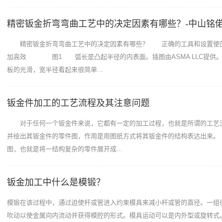
精密钣金折弯弯曲工艺中的决定因素有哪些？-中山铭
精密钣金折弯弯曲工艺中的决定因素有哪些？ 正确的工具和设置使
加高效 图1 弧长是凸起半径的内表面。插图由ASMA LLC提供
板的光滑，宽半径看起来很简单...
钣金件加工的工艺流程及其注意问题
对于任何一个钣金件来说，它都有一定的加工过程，也就是所谓的工艺
并绘出其钣金件的零件图，作用是用图纸方式将其钣金件的结构表达出来。
图，也就是将一结构复杂的零件展开成...
钣金加工中什么是模锻？
模锻在该过程中，通过迫使杆或管进入约束模具来减小杆或管的直径。一组
吹动以使金属向内流动并获得模腔的形式。模具运动可以是内外型或旋转式