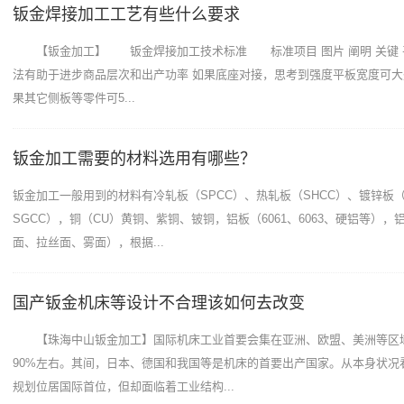
钣金焊接加工工艺有些什么要求
【钣金加工】 钣金焊接加工技术标准 标准项目 图片 阐明 关键 
法有助于进步商品层次和出产功率 如果底座对接，思考到强度平板宽度可大
果其它侧板等零件可5...
钣金加工需要的材料选用有哪些？
钣金加工一般用到的材料有冷轧板（SPCC）、热轧板（SHCC）、镀锌板（
SGCC），铜（CU）黄铜、紫铜、铍铜，铝板（6061、6063、硬铝等）
面、拉丝面、雾面），根据...
国产钣金机床等设计不合理该如何去改变
【珠海中山钣金加工】国际机床工业首要会集在亚洲、欧盟、美洲等区
90%左右。其间，日本、德国和我国等是机床的首要出产国家。从本身状况
规划位居国际首位，但却面临着工业结构...