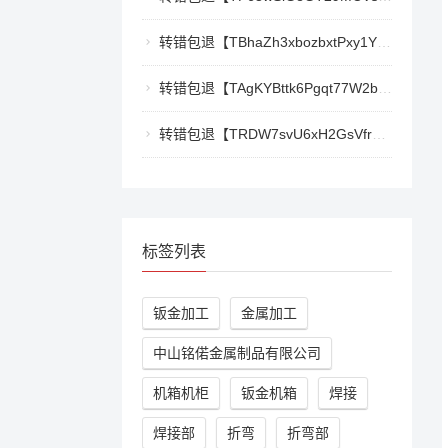
转错包退【TBhaZh3xbozbxtPxy1YF4QaK2e77777777】客服TeleGram:【@TrxEm】
转错包退【TAgKYBttk6Pgqt77W2bg3Kmyk3RyjoZEti】客服TeleGram:【@TrxEm】
转错包退【TRDW7svU6xH2GsVfr7TqAZQ412cwxbMpBK】客服TeleGram:【@TrxEm】
标签列表
钣金加工
金属加工
中山铭偌金属制品有限公司
机箱机柜
钣金机箱
焊接
焊接部
折弯
折弯部