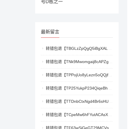
号D栋之一
最新留言
转错包退【TBGLzZpQgQ5iBgXALSFLTY1USFGgDAwdFQ】客服TeleGram:【@TrxEm】
转错包退【TNk9Mwomgaij8cAPZgnkZzR1TrYEkCt3nt】客服TeleGram:【@TrxEm】
转错包退【TPPojUo8yLezn5oQQjffqH2cKTCb9oTm8Y】客服TeleGram:【@TrxEm】
转错包退【TP25YukpP234QiqeBhgnmga3NXXmCSY22R】客服TeleGram:【@TrxEm】
转错包退【TTDnbCtxNgd4Br6sHUJ1qnw1mHQywZfbgD】客服TeleGram:【@TrxEm】
转错包退【TCpeMw6hFYutACAsXkX3UvyCUjec17MoLF】客服TeleGram:【@TrxEm】
转错包退【TF63wSiGeGT29MCVswWQ5eAr6xD9LkQBPm】客服TeleGram:【@TrxEm】