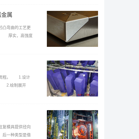
偌金属
凹凸弯曲的工艺更
。 厚实，高强度
流程。 1.设计
 2.绘制展开
往复模具提供径向
。后一种类型是借