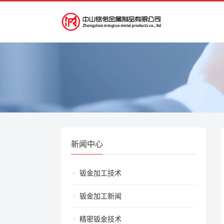
新闻中心
钣金加工技术
钣金加工新闻
精密钣金技术