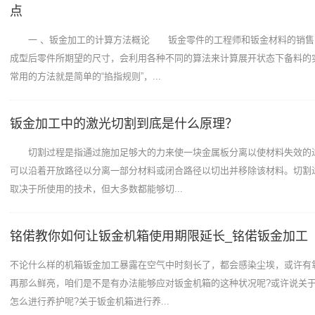
点
一 、钣金加工的计算方法概论 钣金零件的工程师和钣金材料的销售
成型后零件所期望的尺寸，会利用各种不同的算法来计算展开状态下备料的
常用的方法就是简单的“掐指规则”，...
钣金加工中的激光切割到底是什么原理？
切割过程是指通过施加足够大的力来使一块金属板分离以使材料失效的
可以沿着开放路径以分离一部分材料或闭合路径以切出并移除该材料。切割
取决于所使用的技术，但大多数都能够切...
铭偌教你如何让钣金机箱使用期限延长_铭偌钣金加工
不论什么样的机箱钣金加工暴露在空气中时刻长了，都会感染尘埃，或许有
再那么鲜亮，咱们是不是有办法能够应对钣金机箱的这种状况呢?或许说关
怎么进行养护呢?关于钣金机箱进行养...