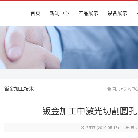
首页
新闻中心
产品展示
设备展示
钣金加工技术
首页
>
新闻中
钣金加工中激光切割圆孔
7年前
(2019-05-16)
热度