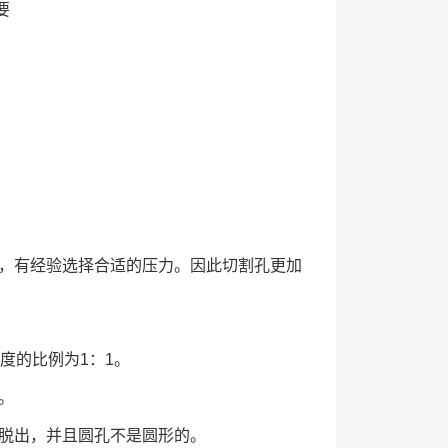
要
，有经验选择合适的压力。因此切割孔更加
度的比例为1：1。
。
脱出，并且圆孔不是圆形的。