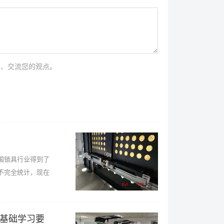
法、交流您的观点。
国锁具行业得到了
不完全统计，现在
开基础学习要