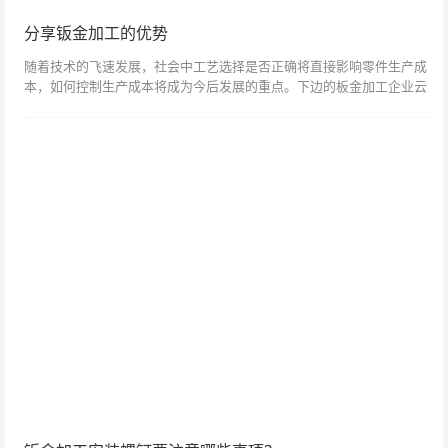
分享钣金加工的优势
随着技术的飞速发展，社会中工艺选择是否正确将直接影响零件生产成
本，如何控制生产成本将成为今后发展的重点。下边的板金加工企业云
车间和大家谈一谈钣金加工的优势有哪些？金属板材加工的优点是什
么？比如打样零件...