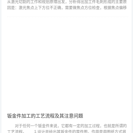
从激光切割的工作和规划原理出发，分析得出加工件毛刺形成的主要原
因是：激光焦点上下方位不正确，需要做焦点方位检查，根据焦点偏移
量进行调整；输出功率不可调，要求检查激光发作器的工作是否正常，
若无异常，查询...
钣金件加工的工艺流程及其注意问题
对于任何一个钣金件来说，它都有一定的加工过程，也就是所谓的
工艺流程。 1.设计并绘出其钣金件的零件图，作用是用图纸方式将