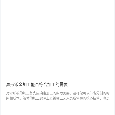
板机剪成外观设...
异形钣金加工能否符合加工的需要
对异形板的加工首先应确定加工的实际需要，这样做可以节省分割的时
间和成本。箱体的加工实际上是钣金工艺人员所掌握的核心技术，也是
钣金制品成形过程中的一个重要工序。外型钣金加工机是否符合正常工
作标准，机床电...