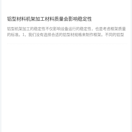
铝型材料机架加工材料质量会影响稳定性
铝型机架加工的稳定性不仅影响设备运行的稳定性，也是考虑框架质量
的标准。1，我们没有选择合适的铝型材规格来制作框架。不同的铝型
材规格有不同的承重，不能为了便宜而选择不合适的铝型材规格来制作
框架，这样会导...