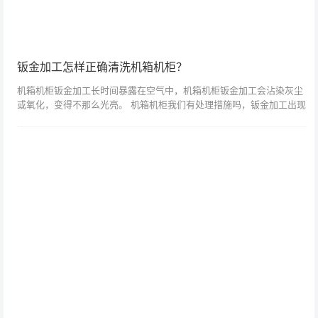
钣金加工怎样正确清洗机箱机柜？
机箱机柜钣金加工长时间暴露在空气中，机箱机柜钣金加工会沾染灰尘
或氧化，变得不那么光亮。 机箱机柜我们有处理措施吗，钣金加工出现
这种情况怎么办？ 简单的方法就是清洗。 1、首先需...