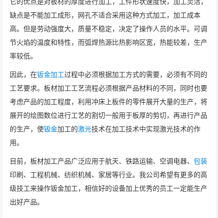
它的优点是对板材的厚度进行加工，工件形状速度快，加工灵活，
缺点是不能加工成形，网孔不适合采用这种方式加工，加工成本
高。但是劳动强度大，质量不稳定，决定了操作人员的水平。可调
节火焰的温度和特性，而弧焊热源比热影响区宽，热能较差，生产
率较低。
因此，在
钣金加工
过程中必须根据加工方式的需要，必须有不同的
工艺要求。板材加工工艺流程必须根据产品材料的不同，同时也要
考虑产品的加工程度，利用冲床上板件的零件展开大量的生产，将
展开的绘图数位进行工艺的割切一般用于板厚的剪切，再进行产品
的生产，使
钣金
加工的
激光
技术在加工技术中实现激光技术的作
用。
目前，板材加工产品广泛应用于航天、铁路运输、空调电器、
包装
印刷、工程机械、纺织机械、家居等行业。我公司希望有更多的高
级技工来操作钣金加工，相信好的设备加上优秀的员工一定能生产
出好产品。