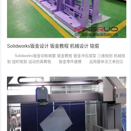
Solidworks钣金设计 钣金教程 机械设计 铭偌
Solidworks钣金训练纲要 钣金教程 钣金冲压成型 三维规划 机械规
划 组织规划 运动仿真教程 钣金零件建模 运用基体法兰来创立
钣金零件： 在钣金零件中参加专用的法兰特征，如边线法兰和...