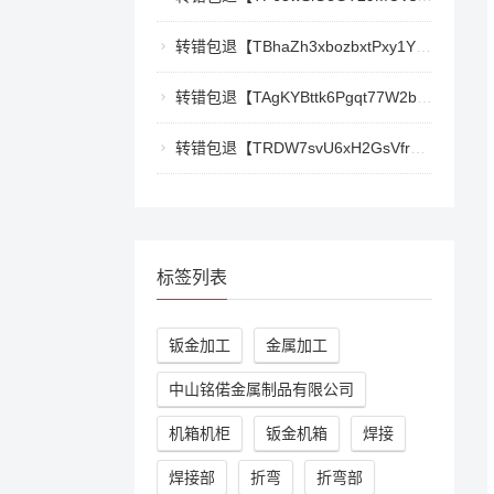
转错包退【TBhaZh3xbozbxtPxy1YF4QaK2e77777777】客服TeleGram:【@TrxEm】
转错包退【TAgKYBttk6Pgqt77W2bg3Kmyk3RyjoZEti】客服TeleGram:【@TrxEm】
转错包退【TRDW7svU6xH2GsVfr7TqAZQ412cwxbMpBK】客服TeleGram:【@TrxEm】
标签列表
钣金加工
金属加工
中山铭偌金属制品有限公司
机箱机柜
钣金机箱
焊接
焊接部
折弯
折弯部