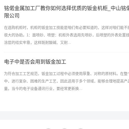
铭偌金属加工厂教你如何选择优质的钣金机柜_中山铭
限公司
在选购机柜时，机柜的钣金加工技能是咱们有必要知道的，这样对咱们能不
很大的协助。1：面喷砂、喷塑：机柜外表选用先喷砂，后喷塑的外表处置技
涂层的结实牢靠，这样既耐酸碱、又耐...
电子中是否会用到钣金加工
为符合加工工艺规范，钣金加工过程中必须使用厚重、对称的原材料。在整
中，进行复杂、困难的生产工艺，因此适用于多个领域，能够合理地提高产
量。当今的电子设备通讯行业，要经常更新换...