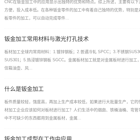
CNC在钣金加工中的应用显示出独特的优势和特点。综上所述，主要有以下几
方便，投入成本低。在各种钣金零件的加工中有着自己独特的优势，特别是
板零件的加工，可以自动完成零件...
钣金加工常用材料与激光打孔技术
板材加工全球内常用材料：1.镀锌钢板；2.普通冷轧 SPCC；3.不锈钢SUS30
SUS301；5.热浸镀锌钢板 SGCC。金属板材加工就是对金属板材进行加
信箱油壶、风...
什么是钣金加工
板件质量较轻，强度高，再加上生产成本较低，如果进行大批量生产，它的
材加工企业应该如何对板材进行加工？人们生活中的烟囱、铁桶油桶、弯管
中不可缺少的东西都用到金属板材，金属...
钣金加工成型在工作中应用