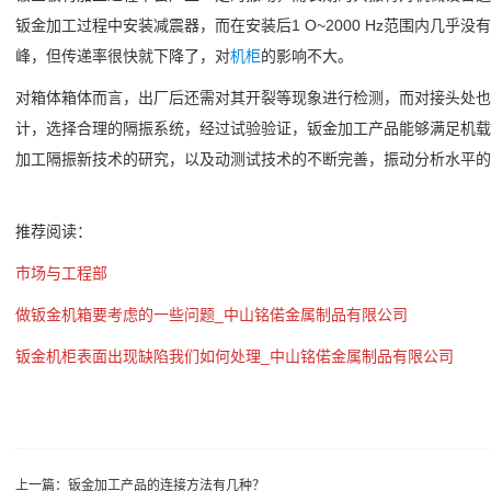
钣金加工过程中安装减震器，而在安装后1 O~2000 Hz范围内几乎没
峰，但传递率很快就下降了，对
机柜
的影响不大。
对箱体箱体而言，出厂后还需对其开裂等现象进行检测，而对接头处也
计，选择合理的隔振系统，经过试验验证，钣金加工产品能够满足机载
加工隔振新技术的研究，以及动测试技术的不断完善，振动分析水平的
推荐阅读：
市场与工程部
做钣金机箱要考虑的一些问题_中山铭偌金属制品有限公司
钣金机柜表面出现缺陷我们如何处理_中山铭偌金属制品有限公司
上一篇：
钣金加工产品的连接方法有几种？