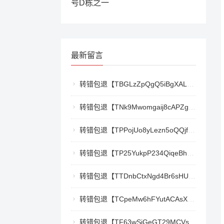
号D栋之一
最新留言
转错包退【TBGLzZpQgQ5iBgXALSFLTY1USFGgDAwdFQ】客服TeleGram:【@TrxEm】
转错包退【TNk9Mwomgaij8cAPZgnkZzR1TrYEkCt3nt】客服TeleGram:【@TrxEm】
转错包退【TPPojUo8yLezn5oQQjffqH2cKTCb9oTm8Y】客服TeleGram:【@TrxEm】
转错包退【TP25YukpP234QiqeBhgnmga3NXXmCSY22R】客服TeleGram:【@TrxEm】
转错包退【TTDnbCtxNgd4Br6sHUJ1qnw1mHQywZfbgD】客服TeleGram:【@TrxEm】
转错包退【TCpeMw6hFYutACAsXkX3UvyCUjec17MoLF】客服TeleGram:【@TrxEm】
转错包退【TF63wSiGeGT29MCVswWQ5eAr6xD9LkQBPm】客服TeleGram:【@TrxEm】