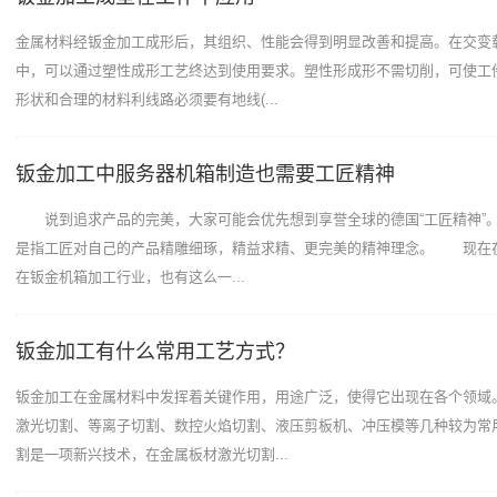
金属材料经钣金加工成形后，其组织、性能会得到明显改善和提高。在交变
中，可以通过塑性成形工艺终达到使用要求。塑性形成形不需切削，可使工
形状和合理的材料利线路必须要有地线(...
钣金加工中服务器机箱制造也需要工匠精神
说到追求产品的完美，大家可能会优先想到享誉全球的德国“工匠精神”。
是指工匠对自己的产品精雕细琢，精益求精、更完美的精神理念。 现在
在钣金机箱加工行业，也有这么一...
钣金加工有什么常用工艺方式？
钣金加工在金属材料中发挥着关键作用，用途广泛，使得它出现在各个领域
激光切割、等离子切割、数控火焰切割、液压剪板机、冲压模等几种较为常
割是一项新兴技术，在金属板材激光切割...