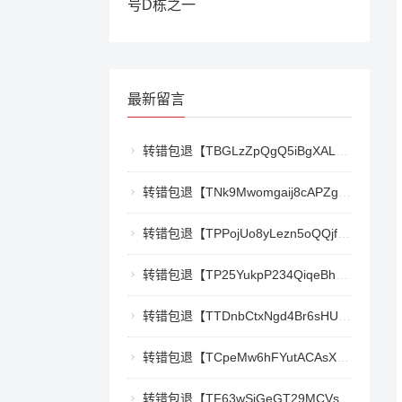
号D栋之一
最新留言
转错包退【TBGLzZpQgQ5iBgXALSFLTY1USFGgDAwdFQ】客服TeleGram:【@TrxEm】
转错包退【TNk9Mwomgaij8cAPZgnkZzR1TrYEkCt3nt】客服TeleGram:【@TrxEm】
转错包退【TPPojUo8yLezn5oQQjffqH2cKTCb9oTm8Y】客服TeleGram:【@TrxEm】
转错包退【TP25YukpP234QiqeBhgnmga3NXXmCSY22R】客服TeleGram:【@TrxEm】
转错包退【TTDnbCtxNgd4Br6sHUJ1qnw1mHQywZfbgD】客服TeleGram:【@TrxEm】
转错包退【TCpeMw6hFYutACAsXkX3UvyCUjec17MoLF】客服TeleGram:【@TrxEm】
转错包退【TF63wSiGeGT29MCVswWQ5eAr6xD9LkQBPm】客服TeleGram:【@TrxEm】