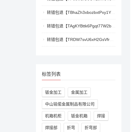
转错包退【TBhaZh3xbozbxtPxy1YF4QaK2e77777777】客服TeleGram:【@TrxEm】
转错包退【TAgKYBttk6Pgqt77W2bg3Kmyk3RyjoZEti】客服TeleGram:【@TrxEm】
转错包退【TRDW7svU6xH2GsVfr7TqAZQ412cwxbMpBK】客服TeleGram:【@TrxEm】
标签列表
钣金加工
金属加工
中山铭偌金属制品有限公司
机箱机柜
钣金机箱
焊接
焊接部
折弯
折弯部