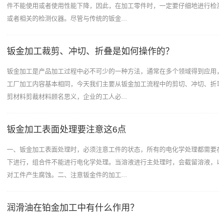
件不能使用或者使用性能下降，因此，在加工零件时，一定要仔细地进行检
或者相关的检测仪器。尽管与传统的钣金...
钣金加工裁剪、冲切、折叠是如何操作的？
钣金加工是产品加工过程中必不可少的一种方法，通常在多个领域得到应用
工厂加工内容基本相同，今天我们主要从钣金加工流程中的剪切、冲切、折
剪材料剪裁材料顾名思义，企业的工人必...
钣金加工表面处理要注意这6点
一、钣金加工表面处理时，必须注意工件的状态，所有的电化学处理都需要
下进行，组合件不能进行电化学处理。当溶液进行主处理时，会截留溶液，
对工件产生腐蚀。二、注意钣金件的加工...
润滑油在铂金加工中有什么作用？