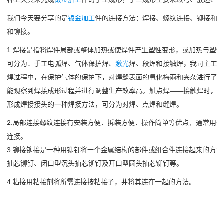
我们今天要分享的是
钣金加工
件的连接方法：焊接、螺纹连接、铆接和
和铆接。
1.焊接是指将焊件局部或整体加热或使焊件产生塑性变形，或加热与
可分为：手工电弧焊、气体保护焊、
激光
焊、段焊和接触焊，我司主工
焊过程中，在保护气体的保护下，对焊缝表面的氧化梅雨和夹杂进行了
能观察到焊接成形过程并进行调整生产效率高。触点焊——接触焊时，
形成焊接接头的一种焊接方法，可分为对焊、点焊和缝焊。
2.局部连接螺纹连接有安装方便、拆装方便、操作简单等优点，通常
连接。
3.铆接铆接是一种用铆钉将一个金属结构的部件或组合件连接起来的
抽芯铆钉、闭口型沉头抽芯铆钉及开口型圆头抽芯铆钉等。
4.粘接用粘接剂将所需连接按粘接子，并将其连在一起的方法。