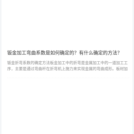
钣金加工弯曲系数是如何确定的？有什么确定的方法？
钣金折弯系数的确定方法板金加工中的折弯是金属加工中的一道加工工
序，主要是通过弯曲杆在折弯机上施力来实现金属的弯曲成形。板材加
工时必须选择精确的折弯系数，只有这样生产出来的工件才能满足我们
的要求。钣金加...