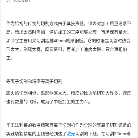
作为始初的传统的切割方式由于其投资低，过去对加工质量请求不
高，请求太高时再加一道机加工的工序能够处理，市场保有量大。
如今它主要用来切割超越40mm的厚钢板。它的缺陷是切割时热变
形太大，割缝太宽，糜费资料，再者加工速度太慢，只合适粗加
工。
等离子切割和精密等离子切割
跟火焰切割相似，热影响区太大，精度却比火焰切割大许多，速度
也有数量的飞跃，成为了中板加工的主力军。
华工法利莱的数控精密等离子切割机作为全球的等离子切割设备的
实践切割精度的上线曾经到达了
激光
切割的下线，在切割22mm碳