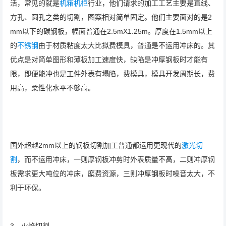
活，常见的就是
机箱机柜
行业，他们请求的加工工艺主要是直线、
方孔、圆孔之类的切割，图案相对简单固定。他们主要面对的是2
mm以下的碳钢板，幅面普通在2.5mX1.25m。厚度在1.5mm以上
的
不锈钢
由于材质粘度太大比拟费模具，普通是不运用冲床的。其
优点是对简单图形和薄板加工速度快，缺陷是冲厚钢板时才能有
限，即便能冲也是工件外表有塌陷，费模具，模具开发周期长，费
用高，柔性化水平不够高。
国外超越2mm以上的钢板切割加工普通都运用更现代的
激光切
割
，而不运用冲床，一则厚钢板冲剪时外表质量不高，二则冲厚钢
板需求更大吨位的冲床，糜费资源，三则冲厚钢板时噪音太大，不
利于环保。
3，火焰切割