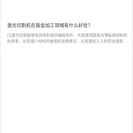
激光切割机在钣金加工领域有什么好处？
(1)激光切割能够有效地利用好编程软件，大限度地提高对薄板类材料的
利用率，从而减少材料的使用和浪费情况，从而减轻工人的劳动强度，
终达到理想的效果。板材加工中合理使用激光切割就是可以薄板切割开
料这一环节...