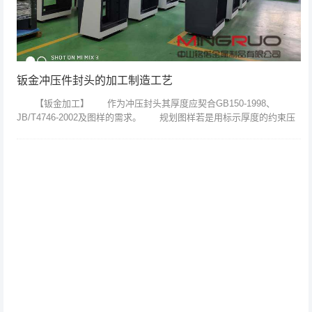
钣金冲压件封头的加工制造工艺
【钣金加工】 作为冲压封头其厚度应契合GB150-1998、
JB/T4746-2002及图样的需求。 规划图样若是用标示厚度的约束压
力容器钢板用钢封头将不能满意GB150-1998、JB/T4...