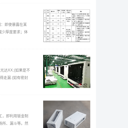
钢：即使暴露在某
减少厚度要求；体
达XX;(如果是不
得走漏.(如有密封
工，即利用钣金制
场所、漏斗等。然