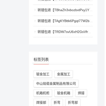
转错包退【TBhaZh3xbozbxtPxy1YF4QaK2e77777777】客服TeleGram:【@TrxEm】
转错包退【TAgKYBttk6Pgqt77W2bg3Kmyk3RyjoZEti】客服TeleGram:【@TrxEm】
转错包退【TRDW7svU6xH2GsVfr7TqAZQ412cwxbMpBK】客服TeleGram:【@TrxEm】
标签列表
钣金加工
金属加工
中山铭偌金属制品有限公司
机箱机柜
钣金机箱
焊接
焊接部
折弯
折弯部