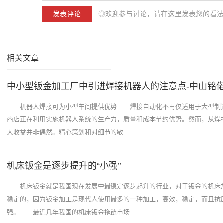
◎欢迎参与讨论，请在这里发表您的看
相关文章
中小型钣金加工厂中引进焊接机器人的注意点-中山铭
机器人焊接可为小型车间提供优势 焊接自动化不再仅适用于大型制
商店正在利用实施机器人系统的生产力，质量和成本节约优势。然而，从焊
大收益并非偶然。精心策划和对细节的敏...
机床钣金是逐步提升的“小强’’
机床钣金就是我国现在发展中最稳定逐步起升的行业，对于钣金的机床
稳定的，因为钣金加工是现代人使用最多的一种加工，高效，稳定，而且抗
强。 最近几年我国的机床钣金拖链市场...