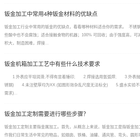
钣金加工中常用4种钣金材料的优缺点
钣金加工行业中常用的钣金的优缺点，看看哪种材料适合你的需求。 不锈
些酸中也不会腐蚀；适合接触食物的机器；100% 可回收；由于强度高，可
积大，制造困难，焊接...
钣金机箱加工工艺中有些什么技术要求
1.外表应平坦润滑,不得有显着锤印; 2.焊接选用氩弧焊; 3.外表抛光
锈钢) 4.未注壁厚均为XX.(如图形效杂乱尺度无法标全) 5.盛水实验不
需求)...
钣金加工定制需要进行哪些步骤？
钣金加工定制主要指金属加工。首先，从概念上来说，钣金加工是指钣金加
作我们日常生活中常见的物品，如烟囱、铁桶、油罐、通风管、弯头、圆形