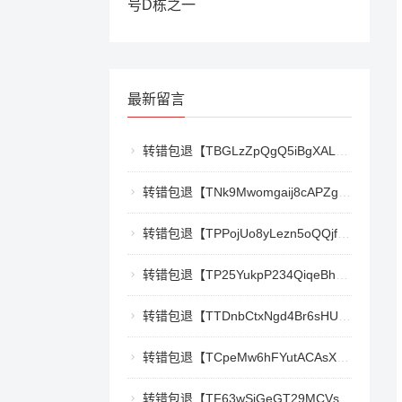
号D栋之一
最新留言
转错包退【TBGLzZpQgQ5iBgXALSFLTY1USFGgDAwdFQ】客服TeleGram:【@TrxEm】
转错包退【TNk9Mwomgaij8cAPZgnkZzR1TrYEkCt3nt】客服TeleGram:【@TrxEm】
转错包退【TPPojUo8yLezn5oQQjffqH2cKTCb9oTm8Y】客服TeleGram:【@TrxEm】
转错包退【TP25YukpP234QiqeBhgnmga3NXXmCSY22R】客服TeleGram:【@TrxEm】
转错包退【TTDnbCtxNgd4Br6sHUJ1qnw1mHQywZfbgD】客服TeleGram:【@TrxEm】
转错包退【TCpeMw6hFYutACAsXkX3UvyCUjec17MoLF】客服TeleGram:【@TrxEm】
转错包退【TF63wSiGeGT29MCVswWQ5eAr6xD9LkQBPm】客服TeleGram:【@TrxEm】