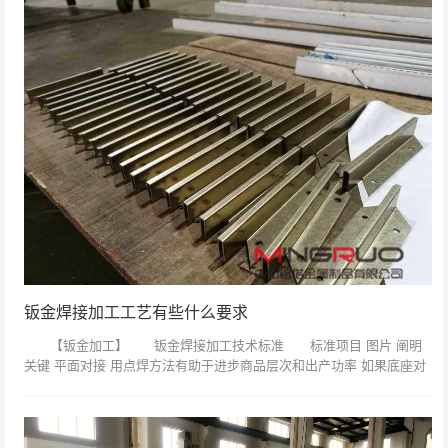
钣金焊接加工工艺有些什么要求
【钣金加工】 钣金焊接加工技术标准 标准项目 图片 阐明
关键 平面对接 用点焊方法有助于进步商品层次和出产功率 如果底座对
接，思考到强度平板宽度可大些70mm左右，如果其它侧板等零件可5...