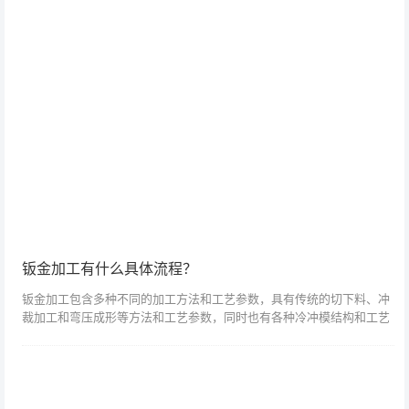
钣金加工有什么具体流程？
钣金加工包含多种不同的加工方法和工艺参数，具有传统的切下料、冲
裁加工和弯压成形等方法和工艺参数，同时也有各种冷冲模结构和工艺
参数、操作方法。而在实际加工过程中，由于对零件的形状和性能要求
不同，因此钣金...