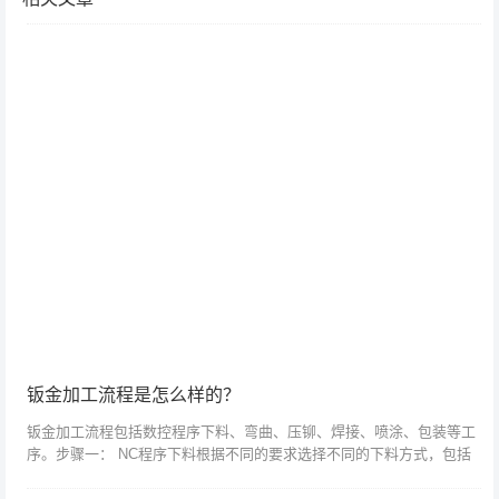
钣金加工流程是怎么样的？
钣金加工流程包括数控程序下料、弯曲、压铆、焊接、喷涂、包装等工
序。步骤一： NC程序下料根据不同的要求选择不同的下料方式，包括
激光切割下料、数控等离子切割下料、剪板机下料等。如今，随着激光
技术的广泛应...