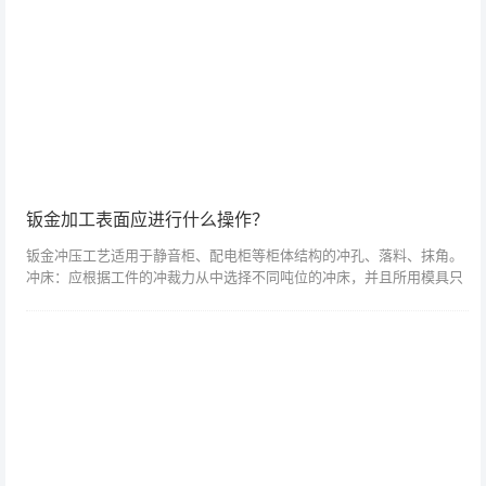
钣金加工表面应进行什么操作？
钣金冲压工艺适用于静音柜、配电柜等柜体结构的冲孔、落料、抹角。
冲床：应根据工件的冲裁力从中选择不同吨位的冲床，并且所用模具只
有经过检验合格后才能使用。钣金加工表面严格进行首件检验、中间抽
查、尾件复检；...