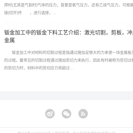
焊时(尤其是气割时)气体的压力，首要是氧气压力，还有乙炔气压力，可根
接(切开)件 ，进行选择，...
钣金加工中的钣金下料工艺介绍：激光切割，剪板，冲
金属
钣金加工中对材料的切割过程是指通过施加足够大的力来使一块金属板
的过程。最常见的切割过程通过施加剪切力来执行，因此有时被称为剪切过
的剪切力时，材料中的剪切应力将超过...