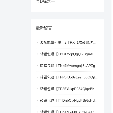
号D栋之一
最新留言
波场能量租赁 - 2 TRX=1次转账次数 直接节省80%!无视对方有没有U或者是否交易所,低于 2 TRX的都是钓鱼的骗子- 复制地址【THXfhfV6ThhYzt7d8mm4KL3dE5LWBbwb3s】转 2 TRX即可0手续费转账!TG机器人: @jzzTRXbot 官网: https://jzztrx.com
转错包退【TBGLzZpQgQ5iBgXALSFLTY1USFGgDAwdFQ】客服TeleGram:【@TrxEm】
转错包退【TNk9Mwomgaij8cAPZgnkZzR1TrYEkCt3nt】客服TeleGram:【@TrxEm】
转错包退【TPPojUo8yLezn5oQQjffqH2cKTCb9oTm8Y】客服TeleGram:【@TrxEm】
转错包退【TP25YukpP234QiqeBhgnmga3NXXmCSY22R】客服TeleGram:【@TrxEm】
转错包退【TTDnbCtxNgd4Br6sHUJ1qnw1mHQywZfbgD】客服TeleGram:【@TrxEm】
转错包退【TCpeMw6hFYutACAsXkX3UvyCUjec17MoLF】客服TeleGram:【@TrxEm】