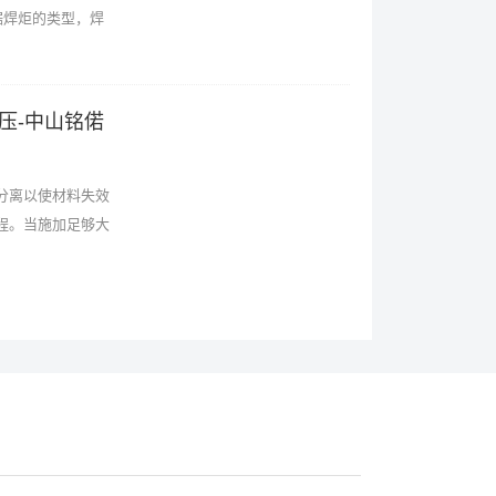
据焊炬的类型，焊
压-中山铭偌
分离以使材料失效
程。当施加足够大