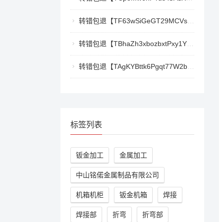
转错包退【TF63wSiGeGT29MCVswWQ5eAr6xD9LkQBPm】客服TeleGram:【@TrxEm】
转错包退【TBhaZh3xbozbxtPxy1YF4QaK2e77777777】客服TeleGram:【@TrxEm】
转错包退【TAgKYBttk6Pgqt77W2bg3Kmyk3RyjoZEti】客服TeleGram:【@TrxEm】
标签列表
钣金加工
金属加工
中山铭偌金属制品有限公司
机箱机柜
钣金机箱
焊接
焊接部
折弯
折弯部