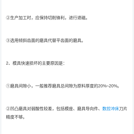
②生产加工时，应保持切削锋利，进行退磁。
③选用倾斜齿面的磨具代替平齿面的磨具。
2、模具快速损坏的主要原因是：
①磨具间隙小，一般推荐磨具总间隙为原料厚度的20%~20%。
②凹凸磨具对弱酸性较差，包括模座、磨具导向件、
数控冲床
刀片
精度不够。