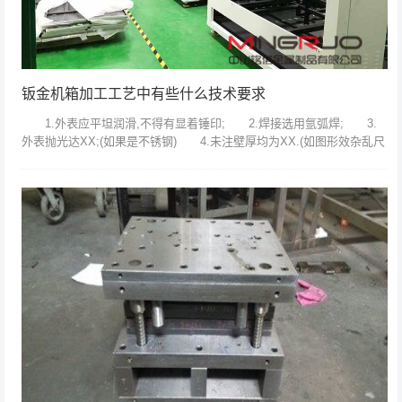
钣金机箱加工工艺中有些什么技术要求
1.外表应平坦润滑,不得有显着锤印; 2.焊接选用氩弧焊; 3.
外表抛光达XX;(如果是不锈钢) 4.未注壁厚均为XX.(如图形效杂乱尺
度无法标全) 5.盛水实验不得走漏.(如有密封需求)...