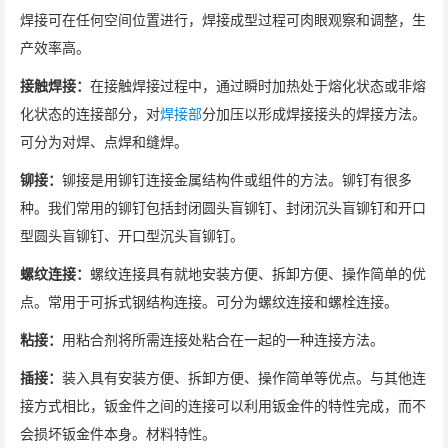
焊接可在任何空间位置进行，焊接成型过程可肉眼观察和调整，生
产效率高。
接触焊接：
在接触焊接过程中，通过瞬时加热处于熔化状态或非熔
化状态的连接部分，对
焊接部
分加压以形成焊接接头的焊接方法。
可分为对焊、点焊和缝焊。
铆接：
铆接是用铆钉连接金属结构件或组件的方法。铆钉有很多
种。我们常用的铆钉包括封闭圆头盲铆钉、封闭沉头盲铆钉和开口
型圆头盲铆钉、开口型沉头盲铆钉。
螺纹连接：
螺纹连接具有就地安装方便、拆卸方便、操作简单的优
点。常用于可拆式钢结构连接。可分为螺纹连接和螺栓连接。
粘接：
用粘合剂将所需连接处粘合在一起的一种连接方法。
插接：
装入具有安装方便、拆卸方便、操作简单等优点。与其他连
接方式相比，钣金件之间的连接可以利用钣金件的特性完成，而不
会损坏钣金件本身。材料特性。