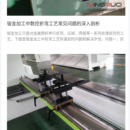
钣金加工中数控折弯工艺常见问题的深入剖析
钣金加工只是对金属质料举行折弯、压铆、焊接等一系列处理惩罚的工
艺。下面是钣金加工中折弯工艺所遇到的问题和解决步伐。问题一：折
弯边不屈直,尺寸不稳固缘故原由：1、计划工艺没有摆设压线或预折弯
2、质料压料...