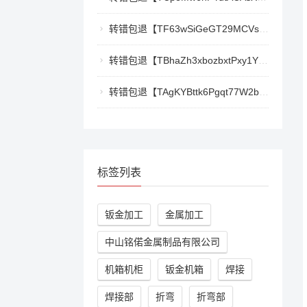
转错包退【TF63wSiGeGT29MCVswWQ5eAr6xD9LkQBPm】客服TeleGram:【@TrxEm】
转错包退【TBhaZh3xbozbxtPxy1YF4QaK2e77777777】客服TeleGram:【@TrxEm】
转错包退【TAgKYBttk6Pgqt77W2bg3Kmyk3RyjoZEti】客服TeleGram:【@TrxEm】
标签列表
钣金加工
金属加工
中山铭偌金属制品有限公司
机箱机柜
钣金机箱
焊接
焊接部
折弯
折弯部