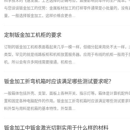
科学技术的飞速发展，工艺选择的正确与否，直接影响到零件的生产成本。
与您谈谈钣金加工的优势：金属板材加工的打样零件通常是小批量的，没有
量，一般选择钣金加工，这样价格会更合...
定制钣金加工机柜的要求
订制的钣金加工机柜表面看起来几乎一模一样，但细分起来用处不太一样，
类型，罕见的就是线路板柜和机柜放置服务器。应用于布线的机柜一般用于
机，所以会有许多网线需要接通，机柜也...
钣金加工折弯机箱时应该满足哪些测试要求呢？
一般箱体包括外壳、支架、面板上各种开关、指示灯等。箱体是计算机配件
置和固定各种电脑配件的作用。钣金加工折弯机箱时应该满足哪些测试要求
料外型与用料是机箱的基本特性，外型直...
钣金加工中钣金激光切割实用于什么样的材料