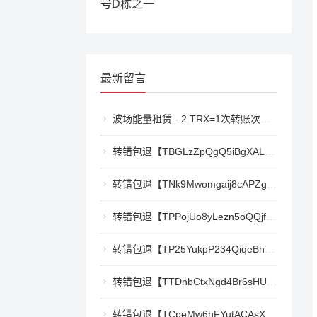
号D栋之一
最新留言
波场能量租赁 - 2 TRX=1次转账次数 直接节省80%!无视对方有没有U或者是否交易所,低于 2 TRX的都是钓鱼的骗子- 复制地址【THXfhfV6ThhYzt7d8mm4KL3dE5LWBbwb3s】转 2 TRX即可0手续费转账!TG机器人: @jzzTRXbot 官网: https://jzztrx.com
转错包退【TBGLzZpQgQ5iBgXALSFLTY1USFGgDAwdFQ】客服TeleGram:【@TrxEm】
转错包退【TNk9Mwomgaij8cAPZgnkZzR1TrYEkCt3nt】客服TeleGram:【@TrxEm】
转错包退【TPPojUo8yLezn5oQQjffqH2cKTCb9oTm8Y】客服TeleGram:【@TrxEm】
转错包退【TP25YukpP234QiqeBhgnmga3NXXmCSY22R】客服TeleGram:【@TrxEm】
转错包退【TTDnbCtxNgd4Br6sHUJ1qnw1mHQywZfbgD】客服TeleGram:【@TrxEm】
转错包退【TCpeMw6hFYutACAsXkX3UvyCUjec17MoLF】客服TeleGram:【@TrxEm】