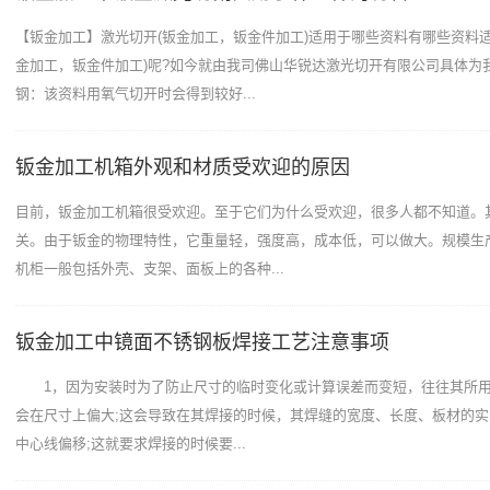
【钣金加工】激光切开(钣金加工，钣金件加工)适用于哪些资料有哪些资料适
金加工，钣金件加工)呢?如今就由我司佛山华锐达激光切开有限公司具体为
钢：该资料用氧气切开时会得到较好...
钣金加工机箱外观和材质受欢迎的原因
目前，钣金加工机箱很受欢迎。至于它们为什么受欢迎，很多人都不知道。
关。由于钣金的物理特性，它重量轻，强度高，成本低，可以做大。规模生
机柜一般包括外壳、支架、面板上的各种...
钣金加工中镜面不锈钢板焊接工艺注意事项
1，因为安装时为了防止尺寸的临时变化或计算误差而变短，往往其所用
会在尺寸上偏大;这会导致在其焊接的时候，其焊缝的宽度、长度、板材的
中心线偏移;这就要求焊接的时候要...