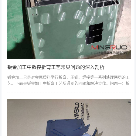
钣金加工中数控折弯工艺常见问题的深入剖析
钣金加工只是对金属质料举行折弯、压铆、焊接等一系列处理惩罚的工
艺。下面是钣金加工中折弯工艺所遇到的问题和解决步伐。问题一：折
弯边不屈直,尺寸不稳固缘故原由：1、计划工艺没有摆设压线或预折弯
2、质料压料...