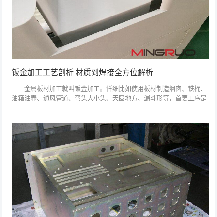
钣金加工工艺剖析 材质到焊接全方位解析
金属板材加工就叫钣金加工。详细比如使用板材制造烟囱、铁桶、
油箱油壶、通风管道、弯头大小头、天圆地方、漏斗形等，首要工序是
剪切、折弯扣边、曲折成型、焊接、铆接等，需求必定几许常识。钣金
件即是薄板五金...