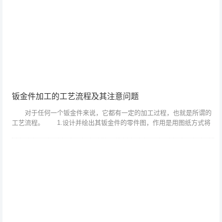
钣金件加工的工艺流程及其注意问题
对于任何一个钣金件来说，它都有一定的加工过程，也就是所谓的
工艺流程。 1.设计并绘出其钣金件的零件图，作用是用图纸方式将
其钣金件的结构表达出来。 2.绘制展开图，也就是将一结构复杂的
零件展开成...