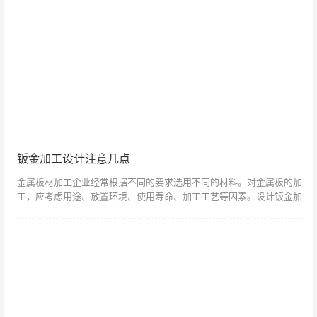
钣金加工设计注意几点
金属板材加工企业经常根据不同的要求选用不同的材料。对金属板的加
工，应考虑用途、放置环境、使用寿命、加工工艺等因素。设计钣金加
工可借鉴以下几点：1、结构简单，便于下料。简化是基于对钣金加工
企业其它性能的...