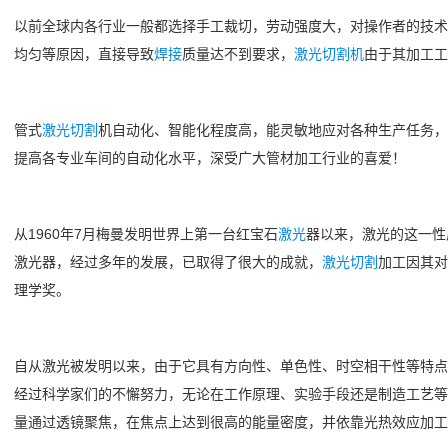
以前全球内各行业一般都选择手工裁切，劳动强度大，对操作者的技
均匀等原因，直接导致
焊接
质量达不到要求，
激光切割机
由于其加工工
管式
激光切割
机自动化、智能化程度高，能灵敏地应对各种生产任务，
提高各专业车间的自动化水平，深受广大管材加工行业的喜爱！
从1960年7月梅曼发明世界上第一台红宝石
激光
器以来，激光的这一性
激光器，经过多年的发展，已取得了很大的成就，
激光切割
加工因其对
理学奖。
自从激光被发明以来，由于它具有方向性、单色性、时空相干性等特点
经过科学家们的不懈努力，无论在工作原理、实验手段还是制造工艺等
量通过透镜聚焦，在焦点上达到很高的能量密度，并依靠光热效应加工