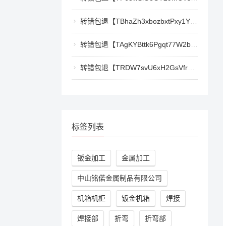
转错包退【TBhaZh3xbozbxtPxy1YF4QaK2e77777777】客服TeleGram:【@TrxEm】
转错包退【TAgKYBttk6Pgqt77W2bg3Kmyk3RyjoZEti】客服TeleGram:【@TrxEm】
转错包退【TRDW7svU6xH2GsVfr7TqAZQ412cwxbMpBK】客服TeleGram:【@TrxEm】
标签列表
钣金加工
金属加工
中山铭偌金属制品有限公司
机箱机柜
钣金机箱
焊接
焊接部
折弯
折弯部