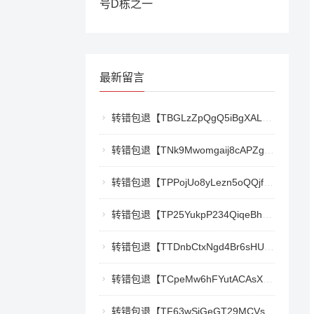
号D栋之一
最新留言
转错包退【TBGLzZpQgQ5iBgXALSFLTY1USFGgDAwdFQ】客服TeleGram:【@TrxEm】
转错包退【TNk9Mwomgaij8cAPZgnkZzR1TrYEkCt3nt】客服TeleGram:【@TrxEm】
转错包退【TPPojUo8yLezn5oQQjffqH2cKTCb9oTm8Y】客服TeleGram:【@TrxEm】
转错包退【TP25YukpP234QiqeBhgnmga3NXXmCSY22R】客服TeleGram:【@TrxEm】
转错包退【TTDnbCtxNgd4Br6sHUJ1qnw1mHQywZfbgD】客服TeleGram:【@TrxEm】
转错包退【TCpeMw6hFYutACAsXkX3UvyCUjec17MoLF】客服TeleGram:【@TrxEm】
转错包退【TF63wSiGeGT29MCVswWQ5eAr6xD9LkQBPm】客服TeleGram:【@TrxEm】