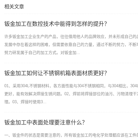
相关文章
钣金加工在数控技术中能得到怎样的提升？
许多钣金加工企业生产的产品，往往借用他人的品牌效应，并未形成自己的
发展中存在着这样的困难，但需要依靠自己的力量，通过不断的努力，不断
努力研发属于自己的加工方式。对钣金加...
钣金加工如何让不锈钢机箱表面材质更好？
01、采用304L不锈钢材料，各方面性能与304不锈钢相同，与304相比，30
更好，能有效解决焊接生锈问题。02、焊前将焊接部位的油污、污物清理干
理。03、焊接时使用3...
钣金加工中表面处理要注意什么？
一、钣金件的状态是需要注意的，所有钣金加工的电化学处理都应该在工件