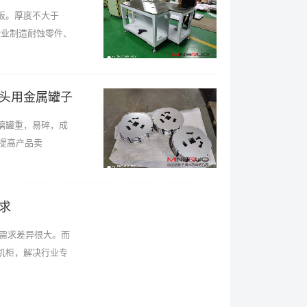
板。厚度不大于
行业制造耐蚀零件、
头用金属罐子
璃罐重，易碎，成
提高产品卖
求
需求差异很大。而
机柜，解决行业专