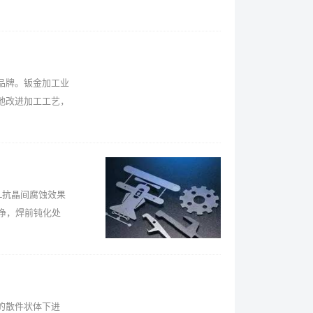
品牌。钣金加工业
地改进加工工艺，
4L抗晶间腐蚀效果
净，焊前钝化处
的散件状体下进