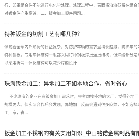
行，如果组合件不能进行电化学处理。处理过程中，表面将溶液截留在组合
对钣金件产生腐蚀。二、钣金加工顺序问题...
特种钣金的切割工艺有哪几种？
伴随着全球内外形势的日益复杂，对防护车辆的需求呈增长趋势，防护车的
特种钢板。专用车体结构一般都采用特种钢板焊接连接结构，但焊缝部分是
以采用折弯一体化结构可以减少焊缝设计...
珠海钣金加工：异地加工不如本地合作，省时省心
不少珠海的企业在有钣金加工需求时，会考虑找外地的大厂，觉得外地厂
规模更大。但实际合作后会发现，异地加工反而会遇到很多麻烦，不如选择
工厂家，省...
钣金加工不锈钢的有关实用知识_中山铭偌金属制品有