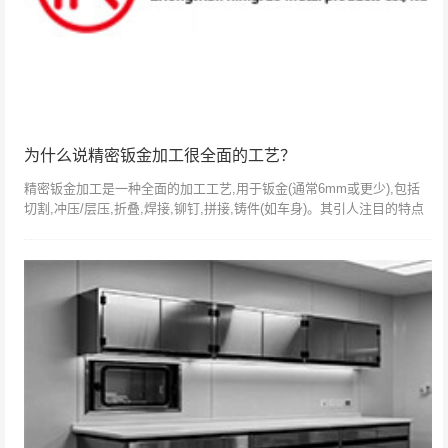
为什么说精密钣金加工很全面的工艺？
精密钣金加工是一种全面的加工工艺,用于钣金(通常6mm或更少),包括
切割,冲压/层压,折叠,焊接,铆钉,拼接,铸件(如车身)。其引人注目的特点
是一致的厚度。现代钣金制造技术包括:灯丝功率绕组,激光切割...