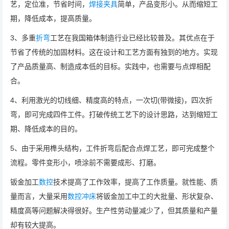
艺，定位准，节省时间，
焊接夹具
简单，产品变形小。从而缩短工
期，降低成本，提高质量。
3、多重
折弯
工艺在我国箱体制造行业已经比较普及。其优点在于
节省了传统的加固材料。这在设计和工艺方面有独到的地方。实现
了产品质量高、制造成本低的目标。实践中，也需要与点焊相配
合。
4、利用激光的切线细、精度高的特点，一次切(带微接)，四次折
弯，即可完成四件工件。打破传统工艺下的设计思路，达到缩短工
期、降低成本的目的。
5、由于采用榫头结构，工件折弯后配合点焊工艺，即可完成整个
流程。零件变形小，喷涂前不需要成形、打磨。
钣金加工
数控
技术提高了工作效率，提高了工作质量。就性能、质
量而言，大量采用
数控冲床
将钣金加工中工的大批量、形状复杂、
精度高等问题解决得很好。生产性劳动量减少了，但其质量和产量
却有较大提高。