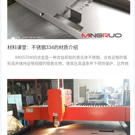
材料课堂：不锈钢334的材质介绍
840(S33400)合金是一种含钛和铝的奥氏体不锈钢，含有足够的铬
形成并维持足够规模的铬氧化物，使其在高温条件下得到保护，比传统
铬镍不锈钢如304更耐高温;较高的含镍量，使其相比标准的18...