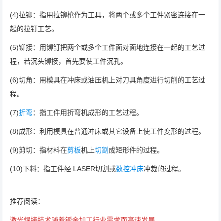
(4)拉铆：指用拉铆枪作为工具，将两个或多个工件紧密连接在一
起的拉钉工艺。
(5)铆接：用铆钉把两个或多个工件面对面地连接在一起的工艺过
程，若沉头铆接，首先要使工件沉孔。
(6)切角：用模具在冲床或油压机上对刀具角度进行切削的工艺过
程。
(7)
折弯
：指工件用折弯机成形的工艺过程。
(8)成形：利用模具在普通冲床或其它设备上使工件变形的过程。
(9)剪切：指材料在
剪板
机上
切割
成矩形件的过程。
(10)下料：指工件经 LASER切割或
数控冲床
冲裁的过程。
推荐阅读：
激光焊接技术随着钣金加工行业需求而高速发展