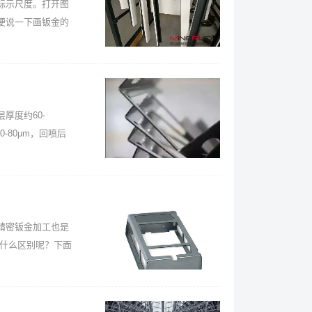
标示尺度。打开图
便说一下画钣金的
厚度约60-
-80μm，回喷后
精密钣金加工也是
有什么区别呢？下面