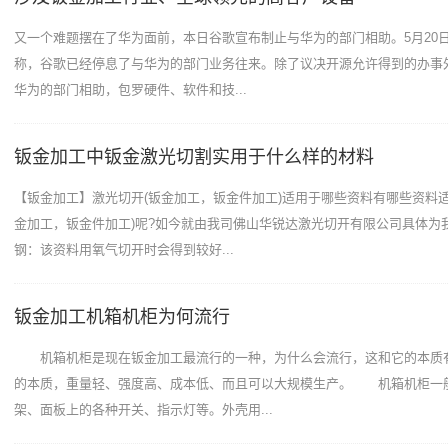
又一个难题摆在了华为面前，本日谷歌宣布制止与华为的部门相助。5月20
称，谷歌已经停息了与华为的部门业务往来。除了议决开源允许得到的办事
华为的部门相助，包罗硬件、软件和技...
钣金加工中钣金激光切割实用于什么样的材料
【钣金加工】激光切开(钣金加工，钣金件加工)适用于哪些资料有哪些资料适
金加工，钣金件加工)呢?如今就由我司佛山华锐达激光切开有限公司具体为
钢：该资料用氧气切开时会得到较好...
钣金加工机箱机柜为何流行
机箱机柜是现在钣金加工最流行的一种，为什么会流行，这和它的本质
的本质，重量轻、强度高、成本低、而且可以大规模生产。 机箱机柜一
架、面板上的各种开关、指示灯等。外壳用...