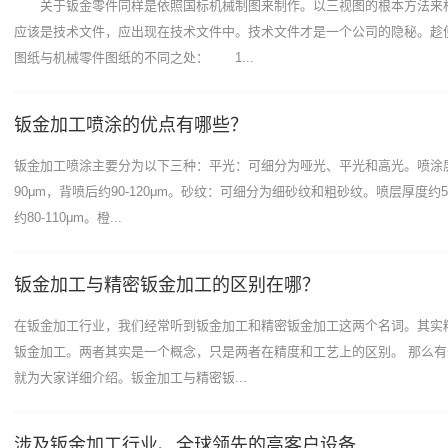
关于钣金零件同样是依照国标机械制图来制作。以三视图的根本方法来
应该是技术文件，应出现在技术文件中。技术文件才是一个公司的隐秘。趁
图纸与机械零件图纸的不同之处： 1...
钣金加工喷涂的优点有哪些？
钣金加工喷涂主要分为以下三种：平光：可细分为哑光、平光和高光。喷涂层
90μm，背喷后约90-120μm。砂纹：可细分为细砂纹和粗砂纹。喷层厚度约50
约80-110μm。橙...
钣金加工与精密钣金加工的区别在哪？
在钣金加工行业，我们经常听到钣金加工和精密钣金加工这两个名词。其实
钣金加工。两者其实是一个概念，只是两者在精度和工艺上的区别。 那么
就为大家详细介绍。钣金加工与精密钣...
涉及钣金加工行业、全球领先的高客户设备