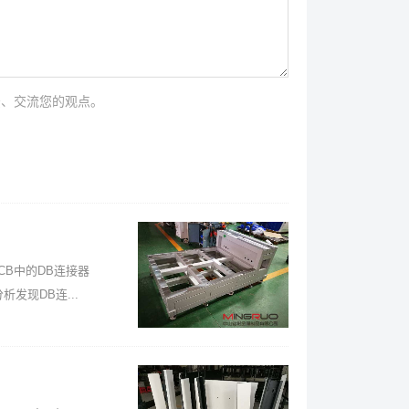
法、交流您的观点。
B中的DB连接器
发现DB连...