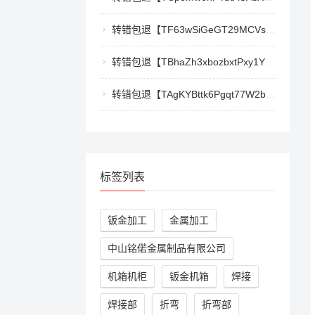
转错包退【TF63wSiGeGT29MCVswWQ5eAr6xD9LkQBPm】客服TeleGram:【@TrxEm】
转错包退【TBhaZh3xbozbxtPxy1YF4QaK2e77777777】客服TeleGram:【@TrxEm】
转错包退【TAgKYBttk6Pgqt77W2bg3Kmyk3RyjoZEti】客服TeleGram:【@TrxEm】
标签列表
钣金加工
金属加工
中山铭偌金属制品有限公司
机箱机柜
钣金机箱
焊接
焊接部
折弯
折弯部