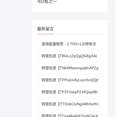
号D栋之一
最新留言
波场能量租赁 - 2 TRX=1次转账次数 直接节省80%!无视对方有没有U或者是否交易所,低于 2 TRX的都是钓鱼的骗子- 复制地址【THXfhfV6ThhYzt7d8mm4KL3dE5LWBbwb3s】转 2 TRX即可0手续费转账!TG机器人: @jzzTRXbot 官网: https://jzztrx.com
转错包退【TBGLzZpQgQ5iBgXALSFLTY1USFGgDAwdFQ】客服TeleGram:【@TrxEm】
转错包退【TNk9Mwomgaij8cAPZgnkZzR1TrYEkCt3nt】客服TeleGram:【@TrxEm】
转错包退【TPPojUo8yLezn5oQQjffqH2cKTCb9oTm8Y】客服TeleGram:【@TrxEm】
转错包退【TP25YukpP234QiqeBhgnmga3NXXmCSY22R】客服TeleGram:【@TrxEm】
转错包退【TTDnbCtxNgd4Br6sHUJ1qnw1mHQywZfbgD】客服TeleGram:【@TrxEm】
转错包退【TCpeMw6hFYutACAsXkX3UvyCUjec17MoLF】客服TeleGram:【@TrxEm】