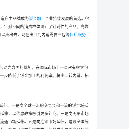
打造自主品牌成为
钣金加工
企业持续发展的首选。很
，针对不同的消费群体设计了针对性的产品。光靠
可以卖出去，现在出口到内销需要三包等
售后服务
和劳动力方面的优势，在国际市场上一直占有很大份
一步降低了钣金加工的利润率。将出口转内销、拓
个延伸。一是向全球一流的交易会和一流的钣金城延
延伸，以优惠政策吸引更多外商。三是向无形市场
流通市场延伸。五是向连锁市场延伸，建设全国统