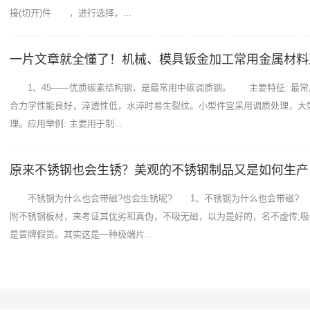
接(切开)件 ，进行选择，...
一片文章就全懂了！机械、模具钣金加工常用金属材料
1、45——优质碳素结构钢，是最常用中碳调质钢。 主要特征: 最常
合力学性能良好，淬透性低，水淬时易生裂纹。小型件宜采用调质处理，大
理。应用举例: 主要用于制...
原来不锈钢也会生锈？美观的不锈钢制品又是如何生产
不锈钢为什么也会带磁?也会生锈呢? 1、不锈钢为什么也会带磁?
附不锈钢板材，来考证其优劣和真伪，不吸无磁，以为是好的，名不虚传;
是冒牌假货。其实这是一种极端片...