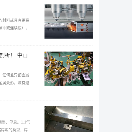
的材料或具有更高
脉冲或连续波），
剖析！-中山
，任何差异都会减
金属变形。没有避
、停息。1.1气
据焊炬的类型，焊