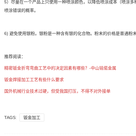
5）尽量在一个产品上只使用一种喷涂颜色，以降低喷涂成本（喷涂多
喷涂错误的概率。
6) 避免使用银粉。银粉是一种含有银的化合物。粉末的价格是普通粉
推荐阅读：
精密钣金折弯弯曲工艺中的决定因素有哪些？-中山铭偌金属
钣金焊接加工工艺有些什么要求
国外机械行业技术过硬，但受我国打压，不得不对外接单
TAGS:
钣金加工