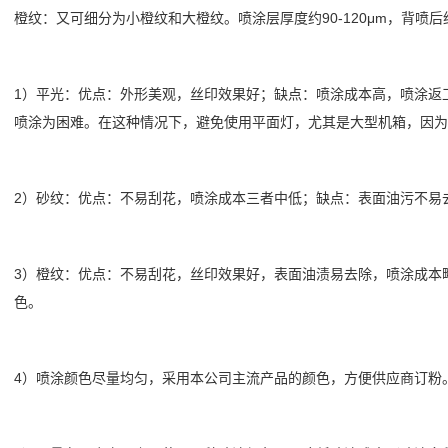
橙纹：又可细分为小橙纹和大橙纹。喷涂层厚度约90-120μm，背喷后约1
1）平光：优点：外形美观，丝印效果好；缺点：喷涂成本高，喷涂返
喷涂为困难。在这种情况下，避免使用平面灯，尤其是大型机箱，因为
2）砂纹：优点：不易刮花，喷涂成本三者中低；缺点：表面油污不易
3）橙纹：优点：不易刮花，丝印效果好，表面油渍易去除，喷涂成本
色。
4）喷涂颜色尽量均匀，采用本公司主流产品的颜色，方便供应商订粉