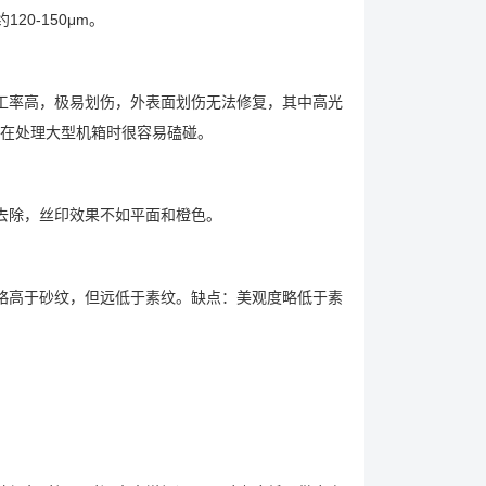
20-150μm。
工率高，极易划伤，外表面划伤无法修复，其中高光
在处理大型机箱时很容易磕碰。
去除，丝印效果不如平面和橙色。
略高于砂纹，但远低于素纹。缺点：美观度略低于素
。