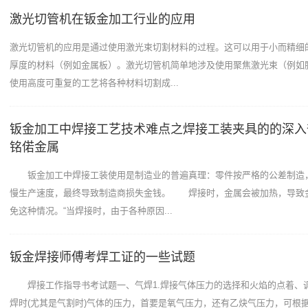
激光切管机在钣金加工行业的应用
激光切管机的应用是通过使用激光束切割材料的过程。这可以用于小而精细
厚度的材料（例如金属板）。激光切管机简单地涉及使用聚焦激光束（例如
使用高度可重复的工艺将各种材料切割成...
钣金加工中焊接工艺技术难点之焊接工装夹具的的深入
铭偌金属
钣金加工中焊接工装使用是制造业的普遍真理：零件按严格的公差制造
慢生产速度，最终导致制造商损失金钱。 焊接时，金属会被加热，导致
免这种情况。“当焊接时，由于各种原因...
钣金焊接师傅考焊工证的一些试题
焊接工作指导书考试题一、气焊1.焊接气体压力的选择和火焰的点着、调整
焊时(尤其是气割时)气体的压力，首要是氧气压力，还有乙炔气压力，可根