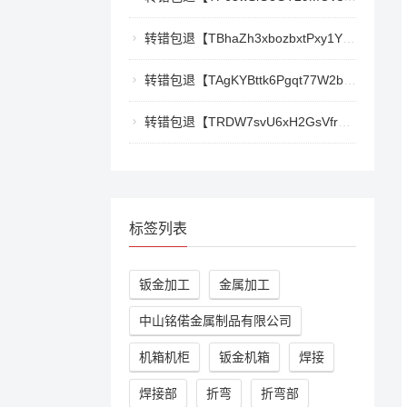
转错包退【TBhaZh3xbozbxtPxy1YF4QaK2e77777777】客服TeleGram:【@TrxEm】
转错包退【TAgKYBttk6Pgqt77W2bg3Kmyk3RyjoZEti】客服TeleGram:【@TrxEm】
转错包退【TRDW7svU6xH2GsVfr7TqAZQ412cwxbMpBK】客服TeleGram:【@TrxEm】
标签列表
钣金加工
金属加工
中山铭偌金属制品有限公司
机箱机柜
钣金机箱
焊接
焊接部
折弯
折弯部