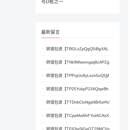
号D栋之一
最新留言
转错包退【TBGLzZpQgQ5iBgXALSFLTY1USFGgDAwdFQ】客服TeleGram:【@TrxEm】
转错包退【TNk9Mwomgaij8cAPZgnkZzR1TrYEkCt3nt】客服TeleGram:【@TrxEm】
转错包退【TPPojUo8yLezn5oQQjffqH2cKTCb9oTm8Y】客服TeleGram:【@TrxEm】
转错包退【TP25YukpP234QiqeBhgnmga3NXXmCSY22R】客服TeleGram:【@TrxEm】
转错包退【TTDnbCtxNgd4Br6sHUJ1qnw1mHQywZfbgD】客服TeleGram:【@TrxEm】
转错包退【TCpeMw6hFYutACAsXkX3UvyCUjec17MoLF】客服TeleGram:【@TrxEm】
转错包退【TF63wSiGeGT29MCVswWQ5eAr6xD9LkQBPm】客服TeleGram:【@TrxEm】