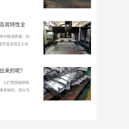
及其特性全
用中碳调质钢，综
型件宜采用正火处
出来的呢？
 人们常用磁铁吸
吸者有磁性，则以为