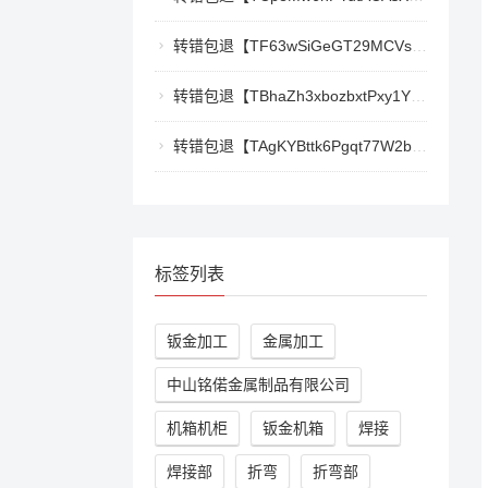
转错包退【TF63wSiGeGT29MCVswWQ5eAr6xD9LkQBPm】客服TeleGram:【@TrxEm】
转错包退【TBhaZh3xbozbxtPxy1YF4QaK2e77777777】客服TeleGram:【@TrxEm】
转错包退【TAgKYBttk6Pgqt77W2bg3Kmyk3RyjoZEti】客服TeleGram:【@TrxEm】
标签列表
钣金加工
金属加工
中山铭偌金属制品有限公司
机箱机柜
钣金机箱
焊接
焊接部
折弯
折弯部