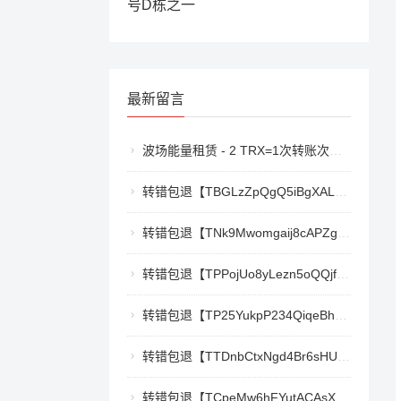
号D栋之一
最新留言
波场能量租赁 - 2 TRX=1次转账次数 直接节省80%!无视对方有没有U或者是否交易所,低于 2 TRX的都是钓鱼的骗子- 复制地址【THXfhfV6ThhYzt7d8mm4KL3dE5LWBbwb3s】转 2 TRX即可0手续费转账!TG机器人: @jzzTRXbot 官网: https://jzztrx.com
转错包退【TBGLzZpQgQ5iBgXALSFLTY1USFGgDAwdFQ】客服TeleGram:【@TrxEm】
转错包退【TNk9Mwomgaij8cAPZgnkZzR1TrYEkCt3nt】客服TeleGram:【@TrxEm】
转错包退【TPPojUo8yLezn5oQQjffqH2cKTCb9oTm8Y】客服TeleGram:【@TrxEm】
转错包退【TP25YukpP234QiqeBhgnmga3NXXmCSY22R】客服TeleGram:【@TrxEm】
转错包退【TTDnbCtxNgd4Br6sHUJ1qnw1mHQywZfbgD】客服TeleGram:【@TrxEm】
转错包退【TCpeMw6hFYutACAsXkX3UvyCUjec17MoLF】客服TeleGram:【@TrxEm】