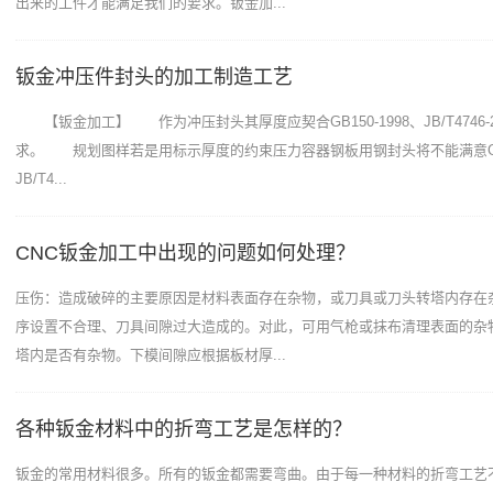
出来的工件才能满足我们的要求。钣金加...
钣金冲压件封头的加工制造工艺
【钣金加工】 作为冲压封头其厚度应契合GB150-1998、JB/T4746-
求。 规划图样若是用标示厚度的约束压力容器钢板用钢封头将不能满意GB15
JB/T4...
CNC钣金加工中出现的问题如何处理？
压伤：造成破碎的主要原因是材料表面存在杂物，或刀具或刀头转塔内存在
序设置不合理、刀具间隙过大造成的。对此，可用气枪或抹布清理表面的杂
塔内是否有杂物。下模间隙应根据板材厚...
各种钣金材料中的折弯工艺是怎样的？
钣金的常用材料很多。所有的钣金都需要弯曲。由于每一种材料的折弯工艺